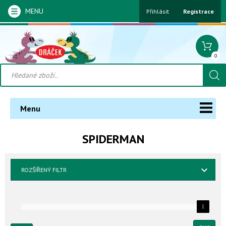
MENU
Přihlásit
Registrace
0
Menu
SPIDERMAN
ROZŠÍŘENÝ FILTR