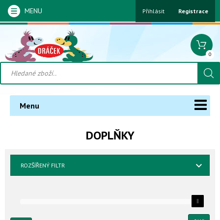
MENU
Přihlásit
Registrace
0
Menu
DOPLŇKY
ROZŠÍŘENÝ FILTR