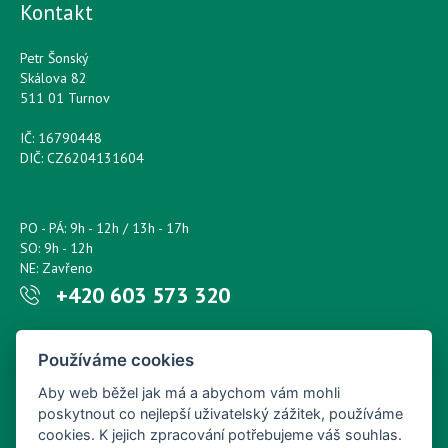
Kontakt
Petr Šonský
Skálova 82
511 01 Turnov
IČ: 16790448
DIČ: CZ6204131604
PO - PÁ: 9h - 12h / 13h - 17h
SO: 9h - 12h
NE: Zavřeno
+420 603 573 320
Napište nám kdykoliv!
Používáme cookies
petr.sonsky@centrum.cz
Aby web běžel jak má a abychom vám mohli
poskytnout co nejlepší uživatelský zážitek, používáme
cookies. K jejich zpracování potřebujeme váš souhlas.