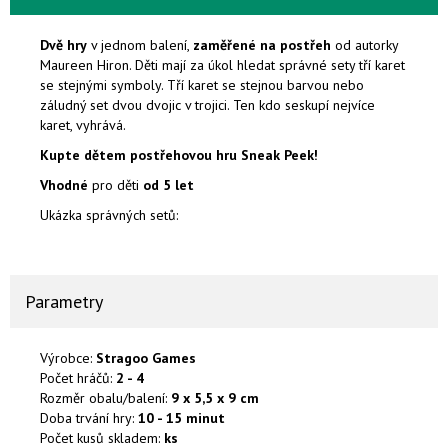
Dvě hry
v jednom balení,
zaměřené na postřeh
od autorky
Maureen Hiron. Děti mají za úkol hledat správné sety tří karet
se stejnými symboly. Tří karet se stejnou barvou nebo
záludný set dvou dvojic v trojici. Ten kdo seskupí nejvíce
karet, vyhrává.
Kupte dětem postřehovou hru Sneak Peek!
Vhodné
pro děti
od 5 let
Ukázka správných setů:
Parametry
Výrobce:
Stragoo Games
Počet hráčů:
2 - 4
Rozměr obalu/balení:
9 x 5,5 x 9 cm
Doba trvání hry:
10 - 15 minut
Počet kusů skladem:
ks