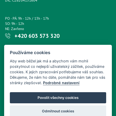
DIČ: CZ6204131604
PO - PÁ: 9h - 12h / 13h - 17h
SO: 9h - 12h
NE: Zavřeno
+420 603 573 320
Napište nám kdykoliv!
Používáme cookies
petr.sonsky@centrum.cz
Aby web běžel jak má a abychom vám mohli
poskytnout co nejlepší uživatelský zážitek, používáme
cookies. K jejich zpracování potřebujeme váš souhlas.
Děkujeme, že nám ho dáte, pomáháte nám tak pro vás
stránky zlepšovat.
Podrobné nastavení
Povolit všechny cookies
Odmítnout cookies
Copyright © Nový Web s.r.o. 2026