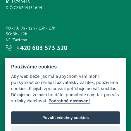
IČ: 16790448
DIČ: CZ6204131604
PO - PÁ: 9h - 12h / 13h - 17h
SO: 9h - 12h
NE: Zavřeno
+420 603 573 320
Napište nám kdykoliv!
Používáme cookies
petr.sonsky@centrum.cz
Aby web běžel jak má a abychom vám mohli
poskytnout co nejlepší uživatelský zážitek, používáme
cookies. K jejich zpracování potřebujeme váš souhlas.
Děkujeme, že nám ho dáte, pomáháte nám tak pro vás
stránky zlepšovat.
Podrobné nastavení
Povolit všechny cookies