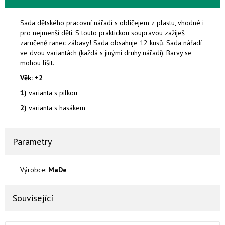
Sada dětského pracovní nářadí s obličejem z plastu, vhodné i
pro nejmenší děti.
S touto praktickou soupravou zažiješ
zaručeně ranec zábavy!
Sada obsahuje 12 kusů.
Sada nářadí
ve dvou variantách (každá s jinými druhy nářadí). Barvy se
mohou lišit.
Věk: +2
1)
varianta s pilkou
2)
varianta s hasákem
Parametry
Výrobce:
MaDe
Související