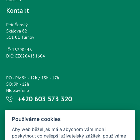
Kontakt
Petr Šonský
Skálova 82
511 01 Turnov
IČ: 16790448
DIČ: CZ6204131604
PO - PÁ: 9h - 12h / 13h - 17h
SO: 9h - 12h
NE: Zavřeno
+420 603 573 320
Napište nám kdykoliv!
Používáme cookies
petr.sonsky@centrum.cz
Aby web běžel jak má a abychom vám mohli
poskytnout co nejlepší uživatelský zážitek, používáme