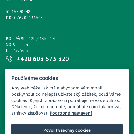
IČ: 16790448
DIČ: CZ6204131604
PO - PÁ: 9h - 12h / 13h - 17h
SO: 9h - 12h
NE: Zavřeno
+420 603 573 320
Napište nám kdykoliv!
Používáme cookies
petr.sonsky@centrum.cz
Aby web běžel jak má a abychom vám mohli
poskytnout co nejlepší uživatelský zážitek, používáme
cookies. K jejich zpracování potřebujeme váš souhlas.
Děkujeme, že nám ho dáte, pomáháte nám tak pro vás
stránky zlepšovat.
Podrobné nastavení
Povolit všechny cookies