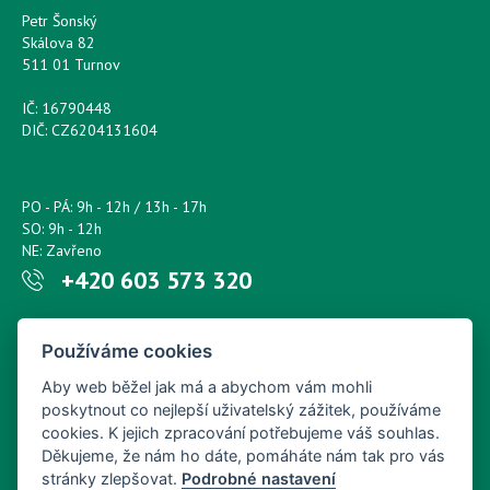
Petr Šonský
Skálova 82
511 01 Turnov
IČ: 16790448
DIČ: CZ6204131604
PO - PÁ: 9h - 12h / 13h - 17h
SO: 9h - 12h
NE: Zavřeno
+420 603 573 320
Napište nám kdykoliv!
Používáme cookies
petr.sonsky@centrum.cz
Aby web běžel jak má a abychom vám mohli
poskytnout co nejlepší uživatelský zážitek, používáme
cookies. K jejich zpracování potřebujeme váš souhlas.
Děkujeme, že nám ho dáte, pomáháte nám tak pro vás
stránky zlepšovat.
Podrobné nastavení