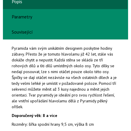
Popis
Parametry
Související
Pyramida vám svým unikátním designem poskytne hodiny
zábavy. Přesto že je tomuto hlavolamu již 42 let, stále vás
dokáže chytit a nepustit. Každá stěna se skládá ze tří
rohových dílů a 6ti dílů umístěných okolo osy. Tyto dílky se
nedají posouvat, lze s nimi otáčet pouze okolo této osy.
Špičky se dají otáčet nezávisle na všech ostatních dílech a je
tedy velmi lehké je umístit v požadované poloze. Pomocí tří
sekvencí můžete měnit až 3 kusy najednou a měnit jejich
orientaci. Tvar pyramidy je
ideální pro svou rychlost řešení,
ale vnitřní upořádání hlavolamu dělá z Pyramidy pěkný
oříšek.
Doporučený věk: 8 a více
Rozměry: šířka spodní hrany 9,5 cm, výška 8 cm