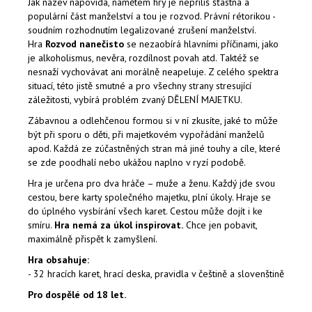
Jak název napovídá, námětem hry je nepříliš šťastná a
populární část manželství a tou je rozvod. Právní rétorikou -
soudním rozhodnutím legalizované zrušení manželství.
Hra
Rozvod nanečisto
se nezaobírá hlavními příčinami, jako
je alkoholismus, nevěra, rozdílnost povah atd. Taktéž se
nesnaží vychovávat ani morálně neapeluje. Z celého spektra
situací, této jistě smutné a pro všechny strany stresující
záležitosti, vybírá problém zvaný DĚLENÍ MAJETKU.
Zábavnou a odlehčenou formou si v ní zkusíte, jaké to může
být při sporu o děti, při majetkovém vypořádání manželů
apod. Každá ze zúčastněných stran má jiné touhy a cíle, které
se zde poodhalí nebo ukážou naplno v ryzí podobě.
Hra je určena pro dva hráče – muže a ženu. Každý jde svou
cestou, bere karty společného majetku, plní úkoly. Hraje se
do úplného vysbírání všech karet. Cestou může dojít i ke
smíru.
Hra nemá za úkol inspirovat.
Chce jen pobavit,
maximálně přispět k zamyšlení.
Hra obsahuje:
- 32 hracích karet, hrací deska, pravidla v češtině a slovenštině
Pro dospělé od 18 let.