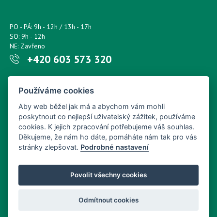
PO - PÁ: 9h - 12h / 13h - 17h
SO: 9h - 12h
NE: Zavřeno
+420 603 573 320
Napište nám kdykoliv!
Používáme cookies
petr.sonsky@centrum.cz
Aby web běžel jak má a abychom vám mohli
poskytnout co nejlepší uživatelský zážitek, používáme
cookies. K jejich zpracování potřebujeme váš souhlas.
Děkujeme, že nám ho dáte, pomáháte nám tak pro vás
stránky zlepšovat.
Podrobné nastavení
Povolit všechny cookies
Odmítnout cookies
Copyright © Nový Web s.r.o. 2026