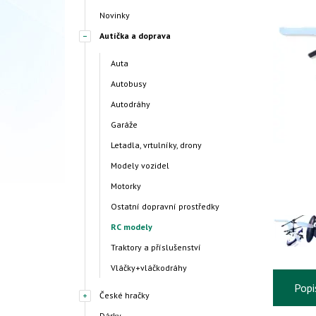
Novinky
Autíčka a doprava
Auta
Autobusy
Autodráhy
Garáže
Letadla, vrtulníky, drony
Modely vozidel
Motorky
Ostatní dopravní prostředky
RC modely
Traktory a příslušenství
Vláčky+vláčkodráhy
Popi
České hračky
Dárky