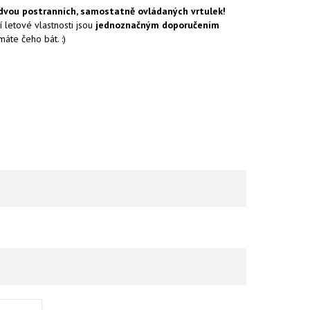
dvou postranních, samostatně ovládaných vrtulek!
í letové vlastnosti jsou
jednoznačným doporučením
áte čeho bát. :)