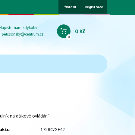
Přihlásit
Registrace
Napište nám kdykoliv!
0 Kč
petr.sonsky@centrum.cz
0
ulník na dálkové ovládání
uktu
175RC/GE42