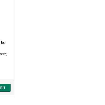
 ks
ička) -