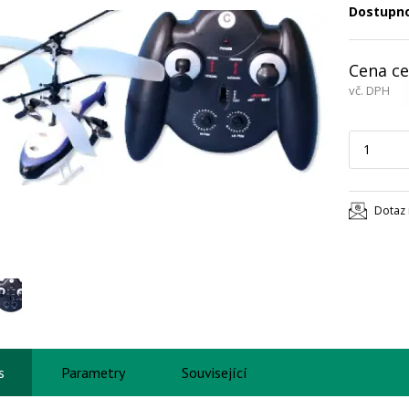
Dostupn
Cena ce
vč. DPH
Dotaz 
s
Parametry
Související