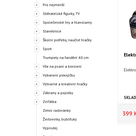
Pro nejmenší
Sběratelské figurky, TV
Společenské hry a hlavolamy
Stavebnice
Školní potřeby, naučné hračky
Sport
Elekt
Trumpety na fandění 40 cm
Vše na psaní a kreslení
Elektr
Vybavení pokojíčku
Výtvarné a kreativní hračky
Zábrany a pojistky
SKLA
Zvířátka
Zimní radovánky
399 
Žertovinky, bublifuky
Výprodej