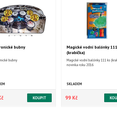
ronické bubny
Magické vodní balónky 111
(krabička)
onické bubny
Magické vodní balónky 111 ks (krab
novinka roku 2016
DEM
SKLADEM
Kč
99 Kč