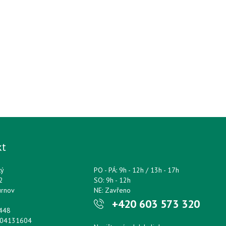
kt
ký
PO - PÁ: 9h - 12h / 13h - 17h
2
SO: 9h - 12h
urnov
NE: Zavřeno
+420 603 573 320
0448
204131604