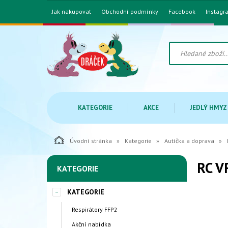
Jak nakupovat
Obchodní podmínky
Facebook
Instagr
KATEGORIE
AKCE
JEDLÝ HMYZ
Úvodní stránka
Kategorie
Autíčka a doprava
RC V
KATEGORIE
KATEGORIE
Respirátory FFP2
Akční nabídka