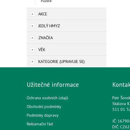
Puzzle
AKCE
JEDLÝ HMYZ
ZNAČKA
VĚK
KATEGORIE (UPRAVUJE SE)
Užitečné informace
Konta
Ochrana osobních údajů
Petr Šons
Skálova 8
Obchodní podmínky
511 01 T
Podmínky dopravy
IČ: 1679
Reklamační řád
DIČ: CZ6