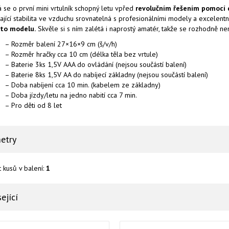
 se o první mini vrtulník schopný letu vpřed
revolučním řešením pomocí 
ající stabilita ve vzduchu srovnatelná s profesionálními modely a excelentn
to modelu.
Skvěle si s ním zalétá i naprostý amatér, takže se rozhodně nem
– Rozměr balení 27×16×9 cm (š/v/h)
– Rozměr hračky cca 10 cm (délka těla bez vrtule)
– Baterie 3ks 1,5V AAA do ovládání (nejsou součástí balení)
– Baterie 8ks 1,5V AA do nabíjecí základny (nejsou součástí balení)
– Doba nabíjení cca 10 min. (kabelem ze základny)
– Doba jízdy/letu na jedno nabití cca 7 min.
– Pro děti od 8 let
etry
 kusů v balení:
1
ející