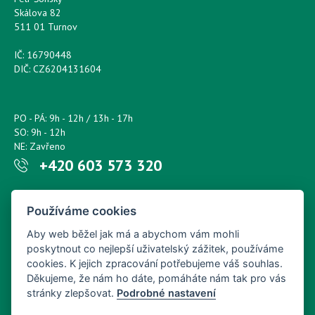
Skálova 82
511 01 Turnov
IČ: 16790448
DIČ: CZ6204131604
PO - PÁ: 9h - 12h / 13h - 17h
SO: 9h - 12h
NE: Zavřeno
+420 603 573 320
Napište nám kdykoliv!
Používáme cookies
petr.sonsky@centrum.cz
Aby web běžel jak má a abychom vám mohli
poskytnout co nejlepší uživatelský zážitek, používáme
cookies. K jejich zpracování potřebujeme váš souhlas.
Děkujeme, že nám ho dáte, pomáháte nám tak pro vás
stránky zlepšovat.
Podrobné nastavení