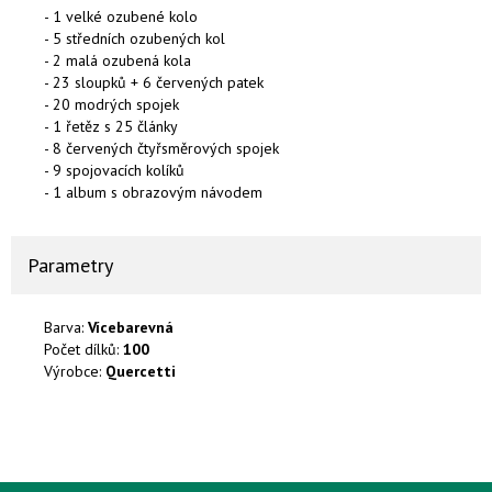
- 1 velké ozubené kolo
- 5 středních ozubených kol
- 2 malá ozubená kola
- 23 sloupků + 6 červených patek
- 20 modrých spojek
- 1 řetěz s 25 články
- 8 červených čtyřsměrových spojek
- 9 spojovacích kolíků
- 1 album s obrazovým návodem
Parametry
Barva:
Vícebarevná
Počet dílků:
100
Výrobce:
Quercetti