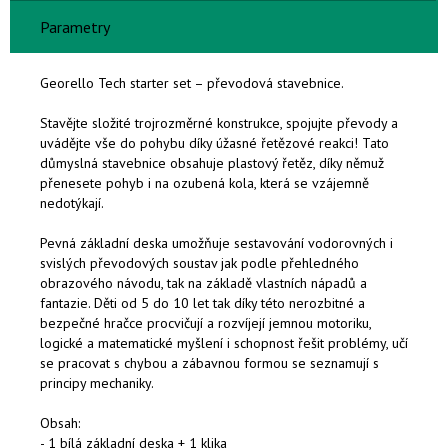
Parametry
Georello Tech starter set – převodová stavebnice.
Stavějte složité trojrozměrné konstrukce, spojujte převody a
uvádějte vše do pohybu díky úžasné řetězové reakci! Tato
důmyslná stavebnice obsahuje plastový řetěz, díky němuž
přenesete pohyb i na ozubená kola, která se vzájemně
nedotýkají.
Pevná základní deska umožňuje sestavování vodorovných i
svislých převodových soustav jak podle přehledného
obrazového návodu, tak na základě vlastních nápadů a
fantazie. Děti od 5 do 10 let tak díky této nerozbitné a
bezpečné hračce procvičují a rozvíjejí jemnou motoriku,
logické a matematické myšlení i schopnost řešit problémy, učí
se pracovat s chybou a zábavnou formou se seznamují s
principy mechaniky.
Obsah:
- 1 bílá základní deska + 1 klika