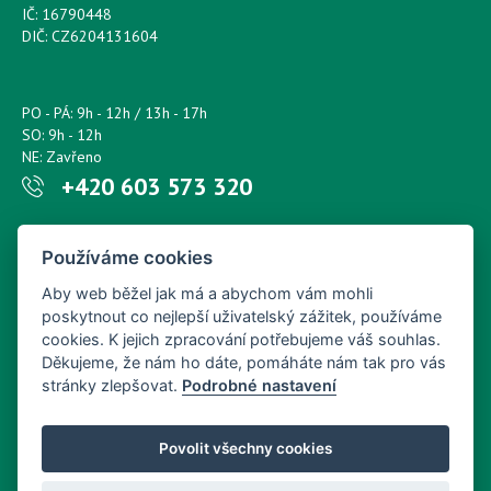
IČ: 16790448
DIČ: CZ6204131604
PO - PÁ: 9h - 12h / 13h - 17h
SO: 9h - 12h
NE: Zavřeno
+420 603 573 320
Napište nám kdykoliv!
Používáme cookies
petr.sonsky@centrum.cz
Aby web běžel jak má a abychom vám mohli
poskytnout co nejlepší uživatelský zážitek, používáme
cookies. K jejich zpracování potřebujeme váš souhlas.
Děkujeme, že nám ho dáte, pomáháte nám tak pro vás
stránky zlepšovat.
Podrobné nastavení
Povolit všechny cookies