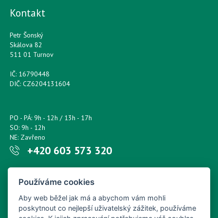
Kontakt
Petr Šonský
Skálova 82
511 01 Turnov
IČ: 16790448
DIČ: CZ6204131604
PO - PÁ: 9h - 12h / 13h - 17h
SO: 9h - 12h
NE: Zavřeno
+420 603 573 320
Napište nám kdykoliv!
Používáme cookies
petr.sonsky@centrum.cz
Aby web běžel jak má a abychom vám mohli
poskytnout co nejlepší uživatelský zážitek, používáme