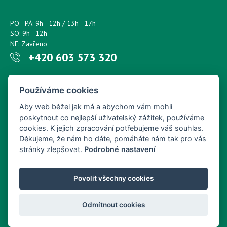
PO - PÁ: 9h - 12h / 13h - 17h
SO: 9h - 12h
NE: Zavřeno
+420 603 573 320
Napište nám kdykoliv!
Používáme cookies
petr.sonsky@centrum.cz
Aby web běžel jak má a abychom vám mohli
poskytnout co nejlepší uživatelský zážitek, používáme
cookies. K jejich zpracování potřebujeme váš souhlas.
Děkujeme, že nám ho dáte, pomáháte nám tak pro vás
stránky zlepšovat.
Podrobné nastavení
Povolit všechny cookies
Odmítnout cookies
Copyright © Nový Web s.r.o. 2026