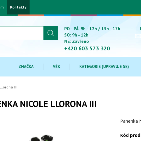
am
Kontakty
PO - PÁ: 9h - 12h / 13h - 17h
SO: 9h - 12h
NE: Zavřeno
+420 603 573 320
ZNAČKA
VĚK
KATEGORIE (UPRAVUJE SE)
lorona III
NKA NICOLE LLORONA III
Panenka N
Kód prod