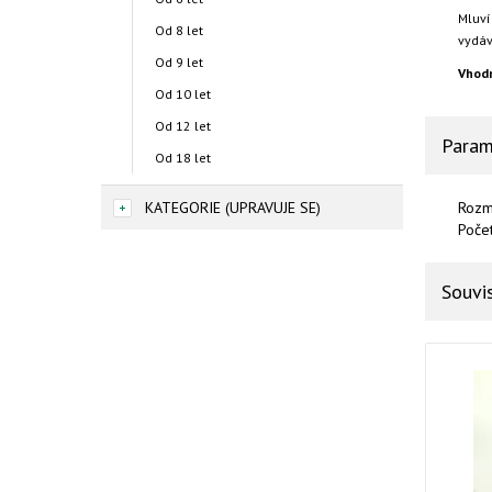
Mluví
Od 8 let
vydáv
Od 9 let
Vhodn
Od 10 let
Od 12 let
Param
Od 18 let
KATEGORIE (UPRAVUJE SE)
Rozm
Poče
Souvis