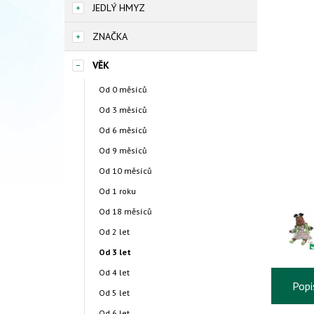
JEDLÝ HMYZ
ZNAČKA
VĚK
Od 0 měsíců
Od 3 měsíců
Od 6 měsíců
Od 9 měsíců
Od 10 měsíců
Od 1 roku
Od 18 měsíců
Od 2 let
Od 3 let
Od 4 let
Popi
Od 5 let
Od 6 let