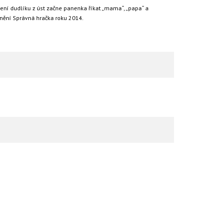
ení dudlíku z úst začne panenka říkat „mama“, „papa“ a
enění Správná hračka roku 2014.