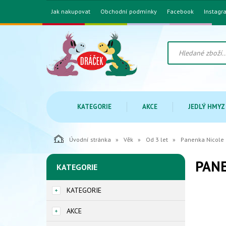
Jak nakupovat
Obchodní podmínky
Facebook
Instagr
KATEGORIE
AKCE
JEDLÝ HMYZ
Úvodní stránka
Věk
Od 3 let
Panenka Nicole L
PANE
KATEGORIE
KATEGORIE
AKCE