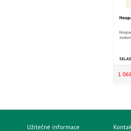
Houpa
Houpací
zvukov
SKLA
1 06
Užitečné informace
Konta