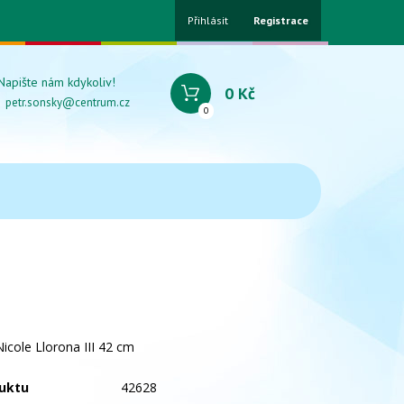
Přihlásit
Registrace
Napište nám kdykoliv!
0 Kč
petr.sonsky@centrum.cz
0
icole Llorona III 42 cm
uktu
42628