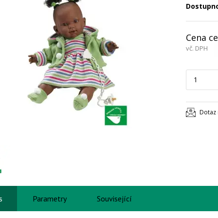
Dostupn
Cena ce
vč. DPH
Dotaz 
s
Parametry
Související