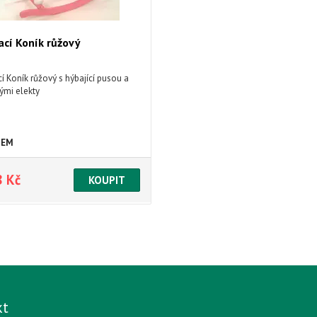
cí Koník růžový
 Koník růžový s hýbající pusou a
ými elekty
DEM
8 Kč
kt