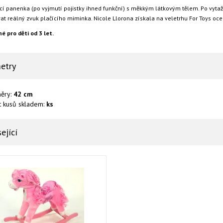
cí panenka (po vyjmutí pojistky ihned funkční) s měkkým látkovým tělem. Po vytaž
at reálný zvuk plačícího miminka. Nicole Llorona získala na veletrhu For Toys oc
é pro děti od 3 let.
etry
ěry:
42 cm
t kusů skladem:
ks
ející