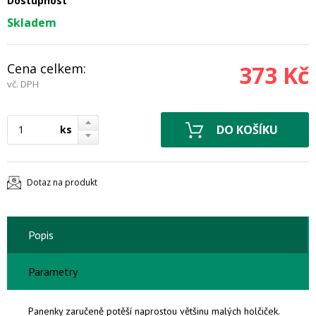
Dostupnost
Skladem
Cena celkem:
373 Kč
vč. DPH
ks
Dotaz na produkt
Popis
Parametry
Panenky zaručeně potěší naprostou většinu malých holčiček.