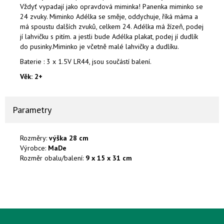
Vždyť vypadají jako opravdová miminka! Panenka miminko se
24 zvuky. Miminko Adélka se směje, oddychuje, říká máma a
má spoustu dalších zvuků, celkem 24. Adélka má žízeň, podej
jí lahvičku s pitím. a jestli bude Adélka plakat, podej jí dudlík
do pusinky.Miminko je včetně malé lahvičky a dudlíku.
Baterie : 3 x 1.5V LR44, jsou součástí balení.
Věk: 2+
Parametry
Rozměry:
výška 28 cm
Výrobce:
MaDe
Rozměr obalu/balení:
9 x 15 x 31 cm