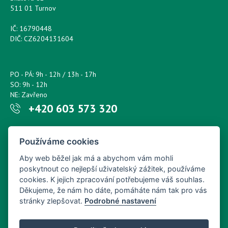
511 01 Turnov
IČ: 16790448
DIČ: CZ6204131604
PO - PÁ: 9h - 12h / 13h - 17h
SO: 9h - 12h
NE: Zavřeno
+420 603 573 320
Napište nám kdykoliv!
Používáme cookies
petr.sonsky@centrum.cz
Aby web běžel jak má a abychom vám mohli
poskytnout co nejlepší uživatelský zážitek, používáme
cookies. K jejich zpracování potřebujeme váš souhlas.
Děkujeme, že nám ho dáte, pomáháte nám tak pro vás
stránky zlepšovat.
Podrobné nastavení