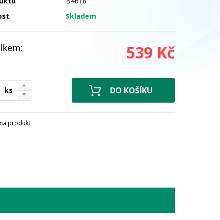
uktu
B4618
ost
Skladem
lkem:
539 Kč
ks
na produkt