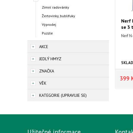
Zimní radovánky
Žertovinky, bublifuky
Nerf 
Výprodej
se 3 
Puzzle
Nerf N-
AKCE
JEDLÝ HMYZ
SKLA
ZNAČKA
399 
VĚK
KATEGORIE (UPRAVUJE SE)
Užitečné informace
Konta