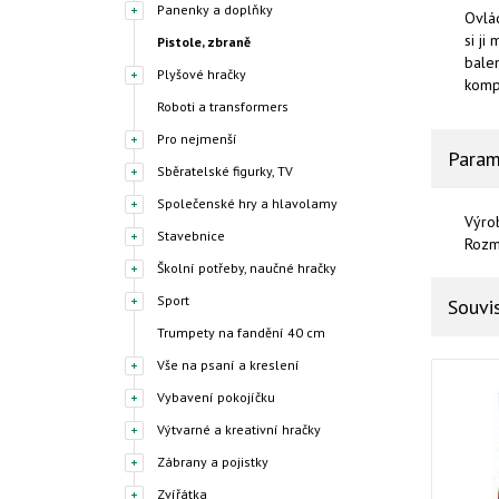
Panenky a doplňky
Ovlád
si ji
Pistole, zbraně
balen
Plyšové hračky
kompa
Roboti a transformers
Pro nejmenší
Param
Sběratelské figurky, TV
Společenské hry a hlavolamy
Výro
Stavebnice
Rozm
Školní potřeby, naučné hračky
Sport
Souvis
Trumpety na fandění 40 cm
Vše na psaní a kreslení
Vybavení pokojíčku
Výtvarné a kreativní hračky
Zábrany a pojistky
Zvířátka