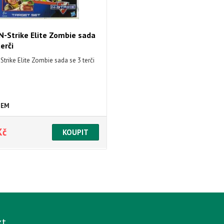
N-Strike Elite Zombie sada
terči
Strike Elite Zombie sada se 3 terči
DEM
Kč
kt