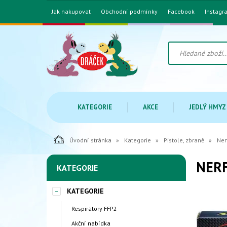
Jak nakupovat
Obchodní podmínky
Facebook
Instagr
KATEGORIE
AKCE
JEDLÝ HMYZ
Úvodní stránka
Kategorie
Pistole, zbraně
Ner
NERF
KATEGORIE
KATEGORIE
Respirátory FFP2
Akční nabídka