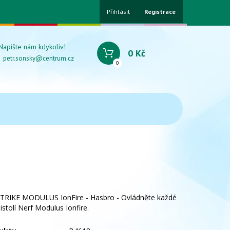
Přihlásit
Registrace
Napište nám kdykoliv!
0 Kč
petr.sonsky@centrum.cz
0
STRIKE MODULUS IonFire - Hasbro - Ovládněte každé
pistolí Nerf Modulus Ionfire.