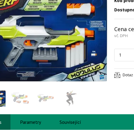
Kód prod
Dostupn
Cena ce
vč. DPH
Dotaz 
s
Parametry
Související