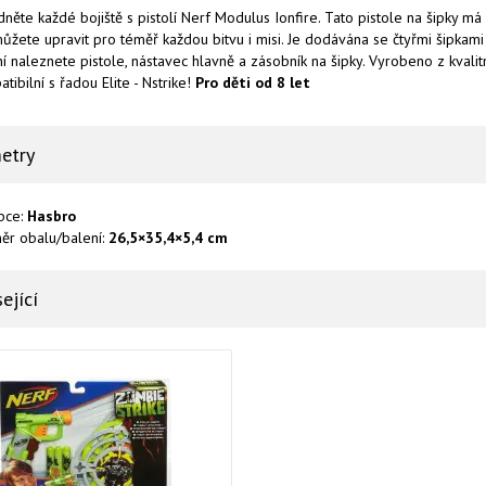
něte každé bojiště s pistolí Nerf Modulus Ionfire. Tato pistole na šipky má
 můžete upravit pro téměř každou bitvu i misi. Je dodávána se čtyřmi šipkami
í naleznete pistole, nástavec hlavně a zásobník na šipky. Vyrobeno z kvalit
tibilní s řadou Elite - Nstrike!
Pro děti od 8 let
etry
bce:
Hasbro
ěr obalu/balení:
26,5×35,4×5,4 cm
ející