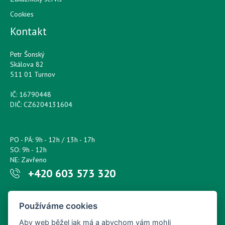
Cookies
Kontakt
Petr Šonský
Skálova 82
511 01 Turnov
IČ: 16790448
DIČ: CZ6204131604
PO - PÁ: 9h - 12h / 13h - 17h
SO: 9h - 12h
NE: Zavřeno
+420 603 573 320
Napište nám kdykoliv!
Používáme cookies
petr.sonsky@centrum.cz
Aby web běžel jak má a abychom vám mohli