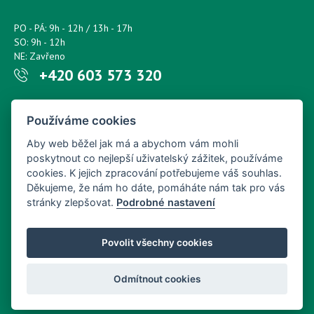
PO - PÁ: 9h - 12h / 13h - 17h
SO: 9h - 12h
NE: Zavřeno
+420 603 573 320
Napište nám kdykoliv!
Používáme cookies
petr.sonsky@centrum.cz
Aby web běžel jak má a abychom vám mohli
poskytnout co nejlepší uživatelský zážitek, používáme
cookies. K jejich zpracování potřebujeme váš souhlas.
Děkujeme, že nám ho dáte, pomáháte nám tak pro vás
stránky zlepšovat.
Podrobné nastavení
Povolit všechny cookies
Odmítnout cookies
Copyright © Nový Web s.r.o. 2026