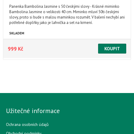
Panenka Bambolina Jasmine s 50 českými slovy - Krásné miminko
Bambolina Jasmine o velikosti 40 cm. Miminko mluví 50ti českými
slovy, proto si bude s malou maminkou rozumět. V balení nechybí ani
potřebné doplňky jako je lahvička a set na krmení.
SKLADEM
999 Kč
Užitečné informace
Ochrana osobních údajů
Obchodní podmínky