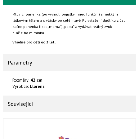
Mluvící panenka (po vyjmutí pojistky ihned funkční) s měkkým
látkovým tělem a s vlásky po celé hlavě. Po vytažení dudlíku z úst
začne panenka říkat „mama“, „papa“ a vydávat reálný zvuk
plačícího miminka.
V
hodné pro děti od 3 let.
Parametry
Rozměry:
42 cm
Výrobce:
Llorens
Související