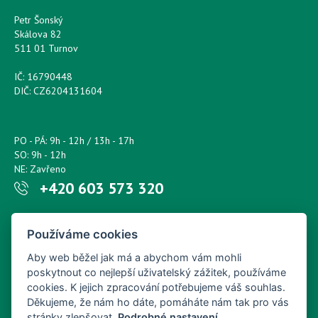
Petr Šonský
Skálova 82
511 01 Turnov
IČ: 16790448
DIČ: CZ6204131604
PO - PÁ: 9h - 12h / 13h - 17h
SO: 9h - 12h
NE: Zavřeno
+420 603 573 320
Napište nám kdykoliv!
Používáme cookies
petr.sonsky@centrum.cz
Aby web běžel jak má a abychom vám mohli
poskytnout co nejlepší uživatelský zážitek, používáme
cookies. K jejich zpracování potřebujeme váš souhlas.
Děkujeme, že nám ho dáte, pomáháte nám tak pro vás
stránky zlepšovat.
Podrobné nastavení