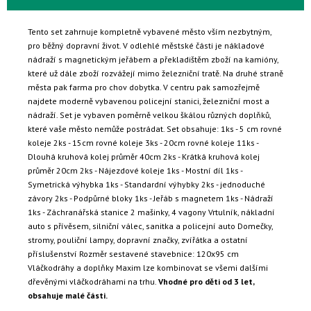
Tento set zahrnuje kompletně vybavené město vším nezbytným,
pro běžný dopravní život. V odlehlé městské části je nákladové
nádraží s magnetickým jeřábem a překladištěm zboží na kamióny,
které už dále zboží rozvážejí mimo železniční tratě. Na druhé straně
města pak farma pro chov dobytka. V centru pak samozřejmě
najdete moderně vybavenou policejní stanici, železniční most a
nádraží. Set je vybaven poměrně velkou škálou různých doplňků,
které vaše město nemůže postrádat. Set obsahuje: 1ks - 5 cm rovné
koleje 2ks - 15cm rovné koleje 3ks - 20cm rovné koleje 11ks -
Dlouhá kruhová kolej průměr 40cm 2ks - Krátká kruhová kolej
průměr 20cm 2ks - Nájezdové koleje 1ks - Mostní díl 1ks -
Symetrická výhybka 1ks - Standardní výhybky 2ks - jednoduché
závory 2ks - Podpůrné bloky 1ks - Jeřáb s magnetem 1ks - Nádraží
1ks - Záchranářská stanice 2 mašinky, 4 vagony Vrtulník, nákladní
auto s přívěsem, silniční válec, sanitka a policejní auto Domečky,
stromy, pouliční lampy, dopravní značky, zvířátka a ostatní
příslušenství Rozměr sestavené stavebnice: 120x95 cm
Vláčkodráhy a doplňky Maxim lze kombinovat se všemi dalšími
dřevěnými vláčkodráhami na trhu.
Vhodné pro děti od 3 let,
obsahuje malé části.