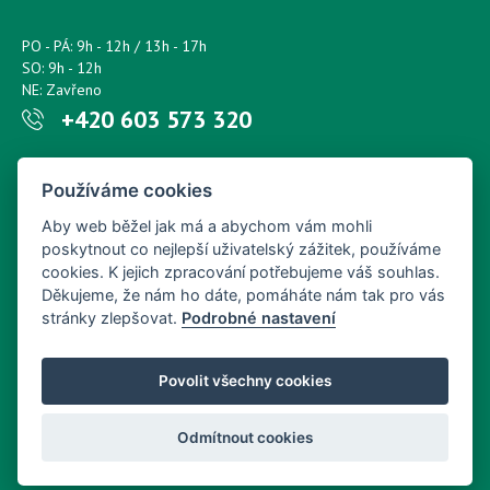
PO - PÁ: 9h - 12h / 13h - 17h
SO: 9h - 12h
NE: Zavřeno
+420 603 573 320
Napište nám kdykoliv!
Používáme cookies
petr.sonsky@centrum.cz
Aby web běžel jak má a abychom vám mohli
poskytnout co nejlepší uživatelský zážitek, používáme
cookies. K jejich zpracování potřebujeme váš souhlas.
Děkujeme, že nám ho dáte, pomáháte nám tak pro vás
stránky zlepšovat.
Podrobné nastavení
Povolit všechny cookies
Odmítnout cookies
Copyright © Nový Web s.r.o. 2026