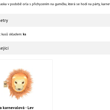
aska v podobě orla
s přichycením na gumičku
, která se hodí na párty, karn
etry
t kusů skladem:
ks
ející
 karnevalová - Lev