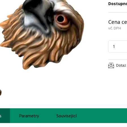
Dostupn
Cena ce
vč. DPH
Dotaz 
s
Parametry
Související