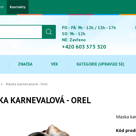
am
Kontakty
PO - PÁ: 9h - 12h / 13h - 17h
SO: 9h - 12h
NE: Zavřeno
+420 603 573 320
ZNAČKA
VĚK
KATEGORIE (UPRAVUJE SE)
Maska karnevalová - Orel
A KARNEVALOVÁ - OREL
Maska kar
Kód prod