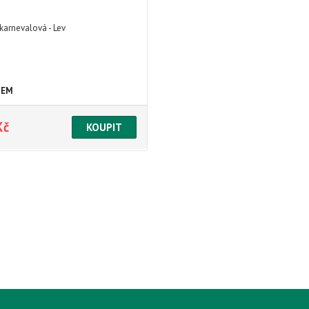
karnevalová - Lev
DEM
Kč