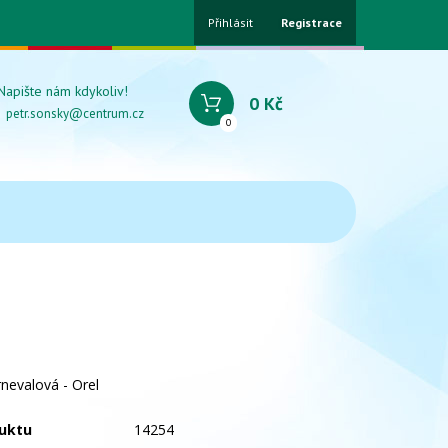
Přihlásit
Registrace
Napište nám kdykoliv!
0 Kč
petr.sonsky@centrum.cz
0
nevalová - Orel
uktu
14254