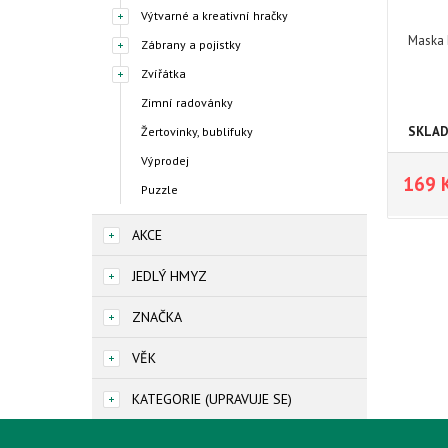
Výtvarné a kreativní hračky
Maska 
Zábrany a pojistky
Zvířátka
Zimní radovánky
SKLA
Žertovinky, bublifuky
Výprodej
169 
Puzzle
AKCE
JEDLÝ HMYZ
ZNAČKA
VĚK
KATEGORIE (UPRAVUJE SE)