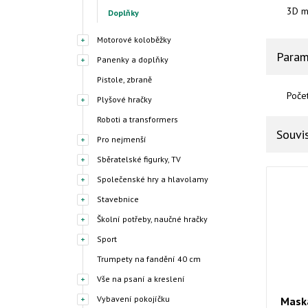
3D m
Doplňky
Motorové koloběžky
Param
Panenky a doplňky
Pistole, zbraně
Poče
Plyšové hračky
Roboti a transformers
Souvis
Pro nejmenší
Sběratelské figurky, TV
Společenské hry a hlavolamy
Stavebnice
Školní potřeby, naučné hračky
Sport
Trumpety na fandění 40 cm
Vše na psaní a kreslení
Vybavení pokojíčku
Maska