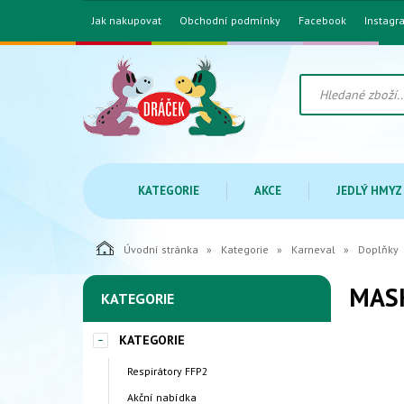
Jak nakupovat
Obchodní podmínky
Facebook
Instagr
KATEGORIE
AKCE
JEDLÝ HMYZ
Úvodní stránka
Kategorie
Karneval
Doplňky
MASK
KATEGORIE
KATEGORIE
Respirátory FFP2
Akční nabídka