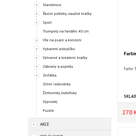
Stavebnice
Školní potřeby, naučné hračky
Sport
Trumpety na fandění 40 cm
Vše na psaní a kreslení
Vybavení pokojíčku
Farli
Výtvarné a kreativní hračky
Zábrany a pojistky
Farlin
Zvířátka
Zimní radovánky
Žertovinky, bublifuky
SKLA
Výprodej
Puzzle
270 
AKCE