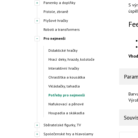
Panenky a doplňky
S výr
úspěš
Pistole, zbraně
Plyšové hračky
Fe
Roboti a transformers
Pro nejmenší
Didaktické hračky
Vhod
Hrací deky, hrazdy, kolotoče
Interaktivní hračky
Param
Chrastítka a kousátka
Vkládačky, tahadla
Barv
Potřeby pro nejmenší
Výro
Nafukovací a pěnové
Houpadla a skákadla
Souvis
Sběratelské figurky, TV
Společenské hry a hlavolamy