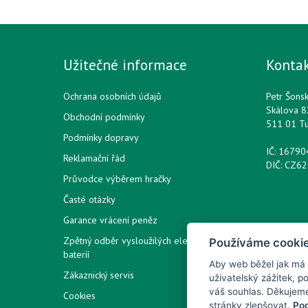
Užitečné informace
Konta
Ochrana osobních údajů
Petr Šons
Skálova 8
Obchodní podmínky
511 01 T
Podmínky dopravy
IČ: 1679
Reklamační řád
DIČ: CZ6
Průvodce výběrem hračky
Časté otázky
Garance vrácení peněz
Zpětný odběr vysloužilých elektrozařízení /
Používáme cooki
bateríí
Aby web běžel jak má
Zákaznický servis
uživatelský zážitek, 
váš souhlas. Děkujem
Cookies
stránky zlepšovat.
Pod