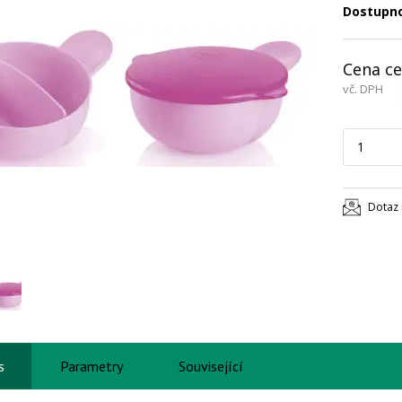
Dostupn
Cena ce
vč. DPH
Dotaz 
s
Parametry
Související