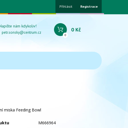
Přihlásit
Registrace
Napište nám kdykoliv!
0 Kč
petr.sonsky@centrum.cz
0
ní miska Feeding Bowl
uktu
M666964