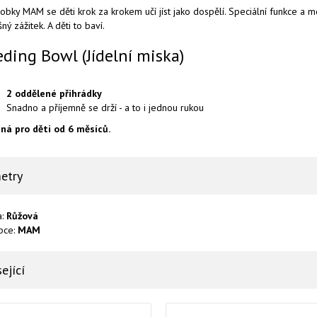
obky MAM se děti krok za krokem učí jíst jako dospělí. Speciální funkce a m
ný zážitek. A děti to baví.
eding Bowl (Jídelní miska)
2 oddělené přihrádky
Snadno a příjemně se drží - a to i jednou rukou
ná pro děti od 6 měsíců.
etry
a:
Růžová
bce:
MAM
ející