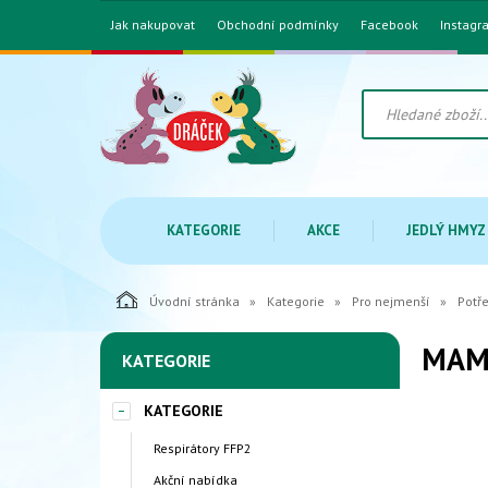
Jak nakupovat
Obchodní podmínky
Facebook
Instagr
KATEGORIE
AKCE
JEDLÝ HMYZ
Úvodní stránka
Kategorie
Pro nejmenší
Potř
MAM 
KATEGORIE
KATEGORIE
Respirátory FFP2
Akční nabídka