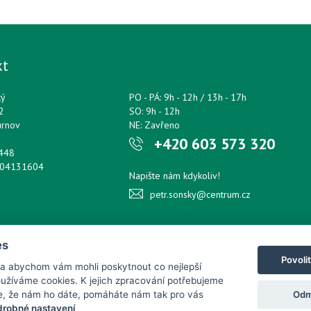
kt
ký
PO - PÁ: 9h - 12h / 13h - 17h
2
SO: 9h - 12h
urnov
NE: Zavřeno
+420 603 573 320
0448
204131604
Napište nám kdykoliv!
petr.sonsky@centrum.cz
es
Povoli
 a abychom vám mohli poskytnout co nejlepší
používáme cookies. K jejich zpracování potřebujeme
Odm
e, že nám ho dáte, pomáháte nám tak pro vás
robné nastavení