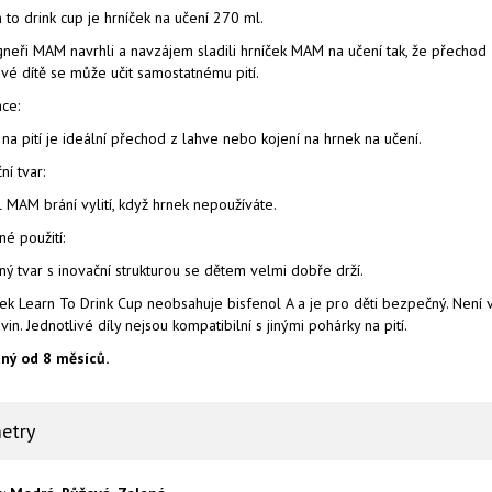
 to drink cup je hrníček na učení 270 ml.
neři MAM navrhli a navzájem sladili hrníček MAM na učení tak, že přechod z
vé dítě se může učit samostatnému pití.
ce:
 na pití je ideální přechod z lahve nebo kojení na hrnek na učení.
ní tvar:
l MAM brání vylití, když hrnek nepoužíváte.
é použití:
ý tvar s inovační strukturou se dětem velmi dobře drží.
ek Learn To Drink Cup neobsahuje bisfenol A a je pro děti bezpečný. Není 
vin. Jednotlivé díly nejsou kompatibilní s jinými pohárky na pití.
ný od 8 měsíců.
etry