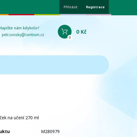
Přihlásit
Registrace
Napište nám kdykoliv!
0 Kč
petr.sonsky@centrum.cz
0
ek na učení 270 ml
uktu
M280979