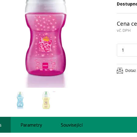
Dostupn
Cena ce
vč. DPH
Dotaz 
s
Parametry
Související