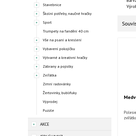
Barv
Stavebnice
Výro
Školní potřeby, naučné hračky
Sport
Souvis
Trumpety na fandění 40 cm
Vše na psaní a kreslení
Vybavení pokojíčku
Výtvarné a kreativní hračky
Zábrany a pojistky
Zvířátka
Zimní radovánky
Žertovinky, bublifuky
Medv
Výprodej
Puzzle
Polesi
zvířátk
AKCE