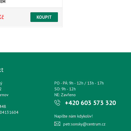
DEM
Kč
kt
ký
PO - PÁ: 9h - 12h / 13h - 17h
2
SO: 9h - 12h
urnov
NE: Zavřeno
+420 603 573 320
0448
204131604
Napište nám kdykoliv!
petr.sonsky@centrum.cz