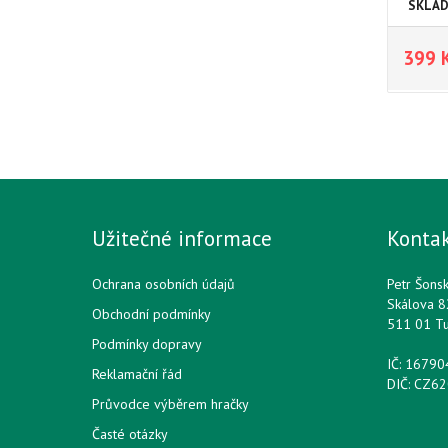
SKLA
399 
Užitečné informace
Konta
Ochrana osobních údajů
Petr Šons
Skálova 8
Obchodní podmínky
511 01 T
Podmínky dopravy
IČ: 1679
Reklamační řád
DIČ: CZ6
Průvodce výběrem hračky
Časté otázky