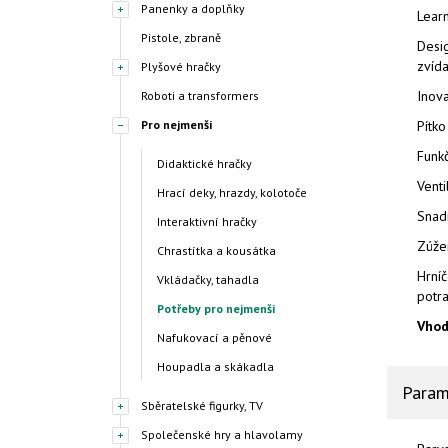
Panenky a doplňky
Learn
Pistole, zbraně
Desig
zvída
Plyšové hračky
Inova
Roboti a transformers
Pro nejmenší
Pítko
Funkč
Didaktické hračky
Venti
Hrací deky, hrazdy, kolotoče
Snadn
Interaktivní hračky
Zúžen
Chrastítka a kousátka
Hrníč
Vkládačky, tahadla
potra
Potřeby pro nejmenší
Vhod
Nafukovací a pěnové
Houpadla a skákadla
Param
Sběratelské figurky, TV
Společenské hry a hlavolamy