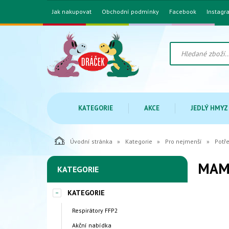
Jak nakupovat
Obchodní podmínky
Facebook
Instagr
KATEGORIE
AKCE
JEDLÝ HMYZ
Úvodní stránka
Kategorie
Pro nejmenší
Potř
MAM 
KATEGORIE
KATEGORIE
Respirátory FFP2
Akční nabídka