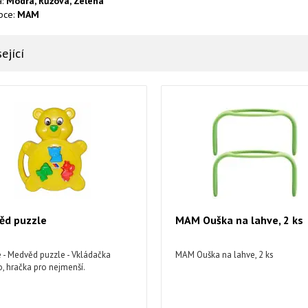
a:
Modrá, Růžová, Zelená
bce:
MAM
ející
ěd puzzle
MAM Ouška na lahve, 2 ks
e - Medvěd puzzle - Vkládačka
MAM Ouška na lahve, 2 ks
o, hračka pro nejmenší.