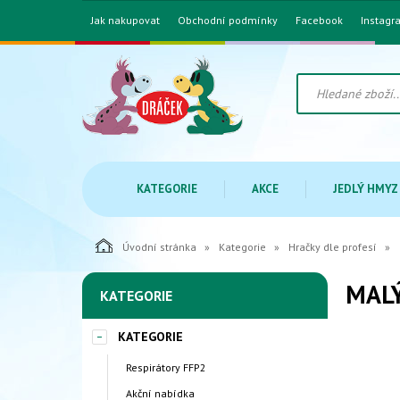
Jak nakupovat
Obchodní podmínky
Facebook
Instagr
KATEGORIE
AKCE
JEDLÝ HMYZ
Úvodní stránka
Kategorie
Hračky dle profesí
MAL
KATEGORIE
KATEGORIE
Respirátory FFP2
Akční nabídka