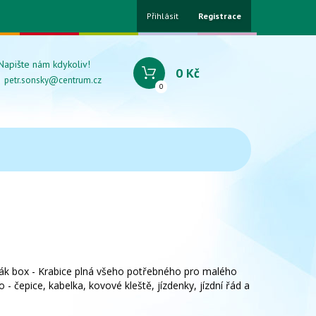
Přihlásit
Registrace
Napište nám kdykoliv!
0 Kč
petr.sonsky@centrum.cz
0
ák box - Krabice plná všeho potřebného pro malého
 - čepice, kabelka, kovové kleště, jízdenky, jízdní řád a