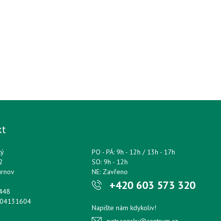
kt
ký
PO - PÁ: 9h - 12h / 13h - 17h
2
SO: 9h - 12h
urnov
NE: Zavřeno
+420 603 573 320
0448
204131604
Napište nám kdykoliv!