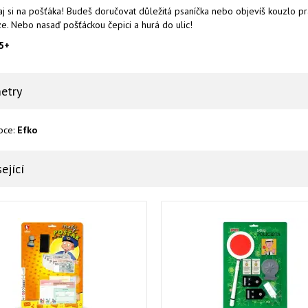
j si na pošťáka! Budeš doručovat důležitá psaníčka nebo objevíš kouzlo pr
e. Nebo nasaď pošťáckou čepici a hurá do ulic!
 5+
etry
bce:
Efko
ející