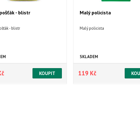
pošťák - blistr
Malý policista
šťák - blistr
Malý policista
DEM
SKLADEM
Kč
119 Kč