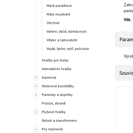
Zahra
Malá parádnice
peníz
Malý muzikant
Věk:
Obchod
Vaření, úklid, domácnost
Param
Vědec a laboratoře
Voják, špión, rytíř, policista
Výro
Hračky pro holky
Interaktivní hračky
Souvis
Karneval
Motorové koloběžky
Panenky a doplňky
Pistole, zbraně
Plyšové hračky
Roboti a transformers
Pro nejmenší