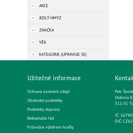
AKCE
JEDLÝ HMYZ
ZNAČKA
VĚK
KATEGORIE (UPRAVUJE SE)
Užitečné informace
Konta
Ochrana osobních údajů
Petr Šons
Skálova 8
Obchodní podmínky
511 01 T
Podmínky dopravy
IČ: 1679
Reklamační řád
DIČ: CZ6
Průvodce výběrem hračky