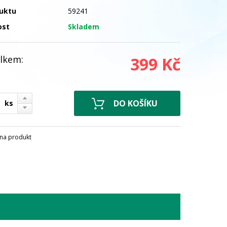
uktu
59241
ost
Skladem
lkem:
399 Kč
ks
na produkt