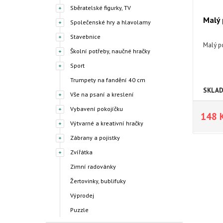
Sběratelské figurky, TV
Malý 
Společenské hry a hlavolamy
Stavebnice
Malý po
Školní potřeby, naučné hračky
Sport
Trumpety na fandění 40 cm
SKLA
Vše na psaní a kreslení
Vybavení pokojíčku
148 
Výtvarné a kreativní hračky
Zábrany a pojistky
Zvířátka
Zimní radovánky
Žertovinky, bublifuky
Výprodej
Puzzle