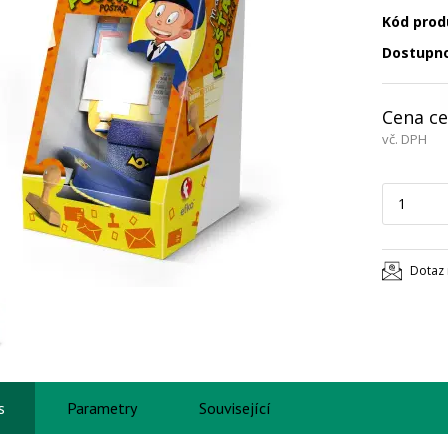
Kód prod
Dostupn
Cena ce
vč. DPH
Dotaz 
s
Parametry
Související