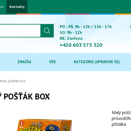
am
Kontakty
PO - PÁ: 9h - 12h / 13h - 17h
SO: 9h - 12h
NE: Zavřeno
+420 603 573 320
ZNAČKA
VĚK
KATEGORIE (UPRAVUJE SE)
Malý pošťák box
Ý POŠŤÁK BOX
Malý pošť
průvodčího
píšťalka.