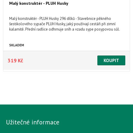
Malý konstruktér - PLUH Husky
Malý konstruktér - PLUH Husky 296 dílků - Stavebnice pěkného
šestikolového sypače PLUH Husky, jaký používají cestáři při zimní
kalamitě. Přední radlice odhrnuje sníh a vzadu sype posypovou sůl.
SKLADEM
319 Kč
Užitečné informace