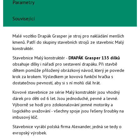
Parametry
Související
Malé vozítko Drapák Grasper je stroj pro nakládání menších
kmenů. Patří do skupiny stavebních strojů ze stavebnic Malý
konstruktér.
Stavebnice Malý konstruktér -
DRAPÁK Grasper 135 dílků
obsahuje dílky i nářadí pro sestavení drapáku. Při stavbě
dětem pomůže přiložený obrázkový návod, který je povede
krok za krokem. Výsledkem je kovová funkční hračka s
dostatečnou pevností, aby si s ní mohli dál hrát.
Kovové stavebnice ze série Malý konstruktér jsou vhodný
dárek pro děti od 6 let. Jsou jednoduché, pevné a levné.
Výborně se hodí pro zdokonalování jemné motoriky a
logického uvažování - všechny spoje jsou řešeny šroubky na
imbusový klíč.
Stavebnice vyrábí polská firma Alexander, jedná se tedy o
evropský výrobek.