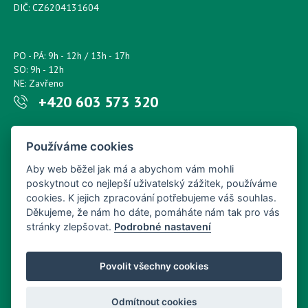
DIČ: CZ6204131604
PO - PÁ: 9h - 12h / 13h - 17h
SO: 9h - 12h
NE: Zavřeno
+420 603 573 320
Napište nám kdykoliv!
Používáme cookies
petr.sonsky@centrum.cz
Aby web běžel jak má a abychom vám mohli
poskytnout co nejlepší uživatelský zážitek, používáme
cookies. K jejich zpracování potřebujeme váš souhlas.
Děkujeme, že nám ho dáte, pomáháte nám tak pro vás
stránky zlepšovat.
Podrobné nastavení
Povolit všechny cookies
Odmítnout cookies
Copyright © Nový Web s.r.o. 2026