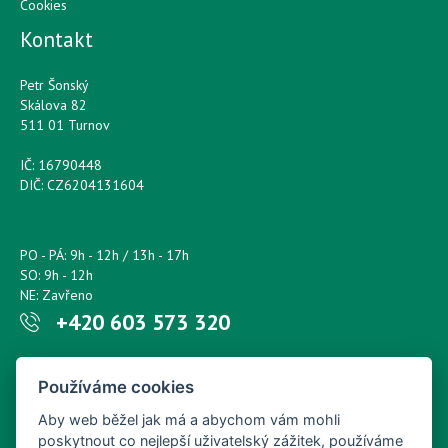
Cookies
Kontakt
Petr Šonský
Skálova 82
511 01 Turnov
IČ: 16790448
DIČ: CZ6204131604
PO - PÁ: 9h - 12h / 13h - 17h
SO: 9h - 12h
NE: Zavřeno
+420 603 573 320
Napište nám kdykoliv!
Používáme cookies
petr.sonsky@centrum.cz
Aby web běžel jak má a abychom vám mohli
poskytnout co nejlepší uživatelský zážitek, používáme