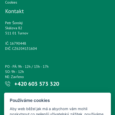
Cookies
Kontakt
Petr Šonský
Skálova 82
511 01 Turnov
IČ: 16790448
DIČ: CZ6204131604
PO - PÁ: 9h - 12h / 13h - 17h
SO: 9h - 12h
NE: Zavřeno
+420 603 573 320
Napište nám kdykoliv!
Používáme cookies
petr.sonsky@centrum.cz
Aby web běžel jak má a abychom vám mohli
poskytnout co nejlepší uživatelský zážitek, používáme