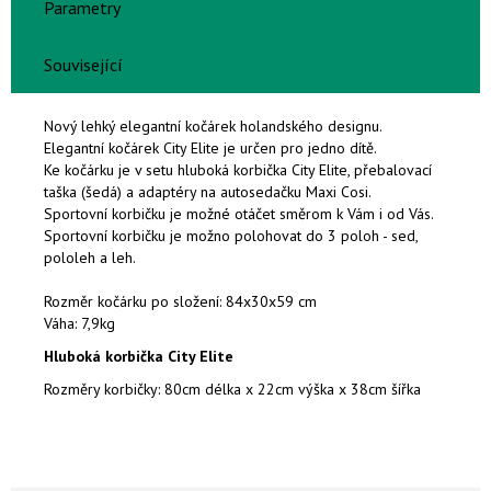
Parametry
Související
Nový lehký elegantní kočárek holandského designu.
Elegantní kočárek City Elite je určen pro jedno dítě.
Ke kočárku je v setu hluboká korbička City Elite, přebalovací
taška (šedá) a adaptéry na autosedačku Maxi Cosi.
Sportovní korbičku je možné otáčet směrom k Vám i od Vás.
Sportovní korbičku je možno polohovat do 3 poloh - sed,
pololeh a leh.
Rozměr kočárku po složení: 84x30x59 cm
Váha: 7,9kg
Hluboká korbička City Elite
Rozměry korbičky: 80cm délka x 22cm výška x 38cm šířka