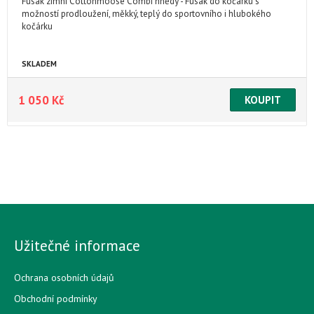
Fusak zimní Cottonmoose Combi hnědý - Fusak do kočárku s
možností prodloužení, měkký, teplý do sportovního i hlubokého
kočárku
SKLADEM
1 050 Kč
Užitečné informace
Ochrana osobních údajů
Obchodní podmínky