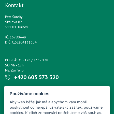
Kontakt
Petr Šonský
Skálova 82
511 01 Turnov
IČ: 16790448
DIČ: CZ6204131604
PO - PÁ: 9h - 12h / 13h - 17h
SO: 9h - 12h
NE: Zavřeno
+420 603 573 320
Napište nám kdykoliv!
Používáme cookies
petr.sonsky@centrum.cz
Aby web běžel jak má a abychom vám mohli
poskytnout co nejlepší uživatelský zážitek, používáme
cookies. K jejich zpracování potřebujeme váš souhlas.