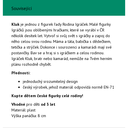
Související
Kluk
je jednou z figurek řady Rodina Igráček. Malé figurky
Igráčků jsou oblíbenými hračkami, které se vyrábí v ČR
několik desítek let.
Vytvoř si svůj svět s igráčky a zapoj do
něho celou svou rodinu. Máma a táta, babička s dědečkem,
tetička a strýček. Dokonce i sourozenci a kamarádi mají své
postavičky. Bav se a hraj si s igráčkem a celou rodinou.
Igráček Kluk, bratr nebo kamarád, nemůže na Tvém herním
plánu rozhodně chybět.
Přednosti:
jednoduchý srozumitelný design
český výrobek, jehož materiál odpovídá normě EN-71
Kupte dětem české figurky celé rodiny!
Vhodné
pro děti
od 3 let
Materiál: plast
Výška panáčka: 8 cm