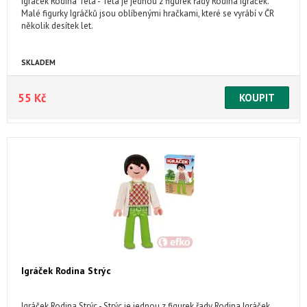
Igráček Rodina Teta - Teta je jednou z figurek řady Rodina Igráček.
Malé figurky Igráčků jsou oblíbenými hračkami, které se vyrábí v ČR
několik desítek let.
SKLADEM
55 Kč
Igráček Rodina Strýc
Igráček Rodina Strýc - Strýc je jednou z figurek řady Rodina Igráček.