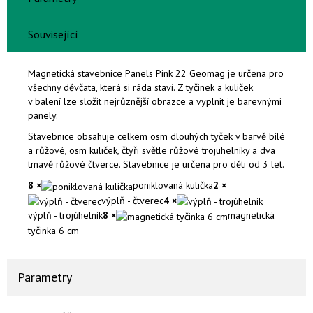
Související
Magnetická stavebnice Panels Pink 22 Geomag je určena pro
všechny děvčata, která si ráda staví. Z tyčinek a kuliček
v balení lze složit nejrůznější obrazce a vyplnit je barevnými
panely.
Stavebnice obsahuje celkem osm dlouhých tyček v barvě bílé
a růžové, osm kuliček, čtyři světle růžové trojuhelníky a dva
tmavě růžové čtverce. Stavebnice je určena pro děti od 3 let.
8 ×
poniklovaná kulička
2 ×
výplň - čtverec
4 ×
výplň - trojúhelník
8 ×
magnetická
tyčinka 6 cm
Parametry