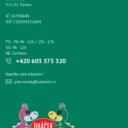
511 01 Turnov
IČ: 16790448
DIČ: CZ6204131604
PO - PÁ: 9h - 12h / 13h - 17h
SO: 9h - 12h
NE: Zavřeno
+420 603 573 320
Napište nám kdykoliv!
petr.sonsky@centrum.cz