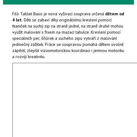
Filò Tablet Basic je nová vyšívací souprava určená
dětem od
4 let.
Děti se zabaví díky originálnímu kreslení pomocí
tkaniček na suchý zip na straně jedné, na straně druhé mohou
využít malování s fixem na mazací tabulce. Kreslení pomocí
speciálních per, šňůrek a suchého zipu vytváří z malování
jedinečný zážitek. Práce se soupravou pomáhá dětem uvolnit
zápěstí, zlepšit vizuomotorickou koordinaci i jemnou motoriku
a rozvíjí kreativitu.