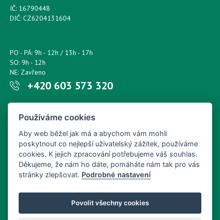
IČ: 16790448
DIČ: CZ6204131604
PO - PÁ: 9h - 12h / 13h - 17h
SO: 9h - 12h
NE: Zavřeno
+420 603 573 320
Napište nám kdykoliv!
Používáme cookies
petr.sonsky@centrum.cz
Aby web běžel jak má a abychom vám mohli
poskytnout co nejlepší uživatelský zážitek, používáme
cookies. K jejich zpracování potřebujeme váš souhlas.
Děkujeme, že nám ho dáte, pomáháte nám tak pro vás
stránky zlepšovat.
Podrobné nastavení
Povolit všechny cookies