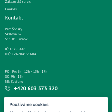
Zákaznický servis
Cookies
Kontakt
Petr Šonský
Skálova 82
511 01 Turnov
IČ: 16790448
DIČ: CZ6204131604
PO - PÁ: 9h - 12h / 13h - 17h
SO: 9h - 12h
NE: Zavřeno
+420 603 573 320
Napište nám kdykoliv!
Používáme cookies
petr.sonsky@centrum.cz