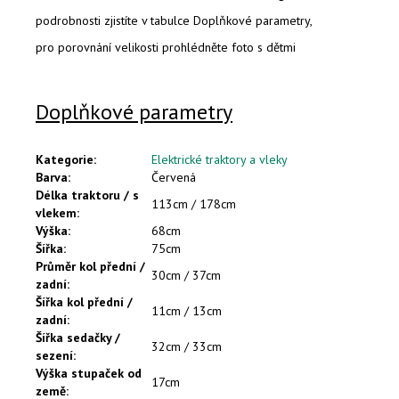
podrobnosti zjistíte v tabulce Doplňkové parametry,
pro porovnání velikosti prohlédněte foto s dětmi
Doplňkové parametry
Kategorie
:
Elektrické traktory a vleky
Barva
:
Červená
Délka traktoru / s
113cm / 178cm
vlekem
:
Výška
:
68cm
Šířka
:
75cm
Průměr kol přední /
30cm / 37cm
zadní
:
Šířka kol přední /
11cm / 13cm
zadní
:
Šířka sedačky /
32cm / 33cm
sezení
:
Výška stupaček od
17cm
země
: