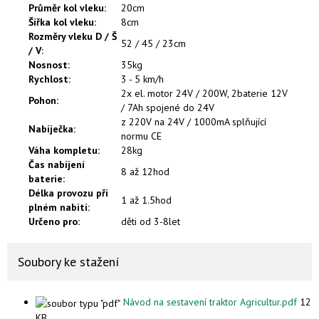
Průměr kol vleku
:
20cm
Šířka kol vleku
:
8cm
Rozměry vleku D / Š
52 / 45 / 23cm
/ V
:
Nosnost
:
35kg
Rychlost
:
3 - 5 km/h
2x el. motor 24V / 200W, 2baterie 12V
Pohon
:
/ 7Ah spojené do 24V
z 220V na 24V / 1000mA splňující
Nabíječka
:
normu CE
Váha kompletu
:
28kg
Čas nabíjení
8 až 12hod
baterie
:
Délka provozu při
1 až 1.5hod
plném nabití
:
Určeno pro
:
děti od 3-8let
Soubory ke stažení
Návod na sestavení traktor Agricultur.pdf
12
KB