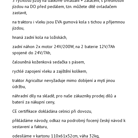
3 rychlosti jízdy na dálkové ovládání + zatáčení, s přednostní
jízdou na DO před pedálem, tzn. můžete dítě ovladačem
zastavit,
na traktoru i vleku jsou EVA gumová kola s tichou a příjemnou
jízdou,
hnaná zadní kola na ložiskách,
zadní náhon 2x motor 24V/200W, na 2 baterie 12V/7Ah
spojené do 24V/7Ah,
čalouněná koženková sedačka s pásem,
rychlé zapojení vleku a zajištění kolíkem,
traktor Agricultur nevyžaduje mimo dobíjení a mytí jinou
údržbu,
náhradní díly na skladě, pro naše zákazníky prodej dílů a
baterií za nákupní ceny,
CE certifikace dokládána celnici při dovozu,
přikládáme návody, odkaz na podrobný focený český návod k
sestavení a fakturu,
odesíláme v kartonu 110x61x52cm, váha 32kg,