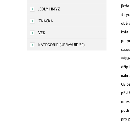
jízda
JEDLÝ HMYZ
3 ryc
ZNAČKA
obě o
kola 
VĚK
po p
KATEGORIE (UPRAVUJE SE)
čalo
výsuv
džíp 
náhra
CE ce
přik
odes
podro
pro p