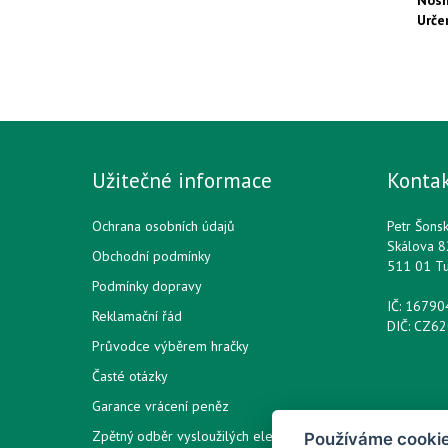
Nos
Urče
Užitečné informace
Konta
Ochrana osobních údajů
Petr Šons
Skálova 8
Obchodní podmínky
511 01 T
Podmínky dopravy
IČ: 1679
Reklamační řád
DIČ: CZ6
Průvodce výběrem hračky
Časté otázky
Garance vrácení peněz
Zpětný odběr vysloužilých elektrozařízení /
Používáme cooki