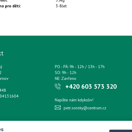
nost
:
35kg
no pro děti
:
3-8let
kt
ký
PO - PÁ: 9h - 12h / 13h - 17h
2
SO: 9h - 12h
urnov
NE: Zavřeno
+420 603 573 320
0448
204131604
Napište nám kdykoliv!
petr.sonsky@centrum.cz
es