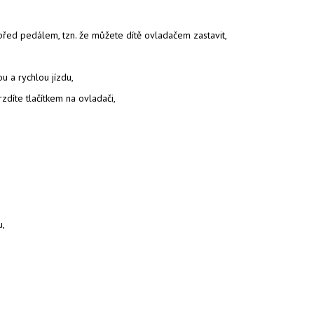
č před pedálem, tzn. že můžete dítě ovladačem zastavit,
u a rychlou jízdu,
díte tlačítkem na ovladači,
,
u,