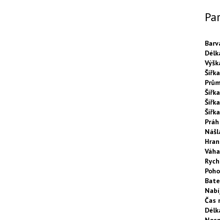
Pa
Barv
Délk
Výšk
Šířka
Prům
Šířka
Šířk
Šířk
Práh
Nášl
Hran
Váha
Rych
Poh
Bate
Nabí
Čas 
Délk