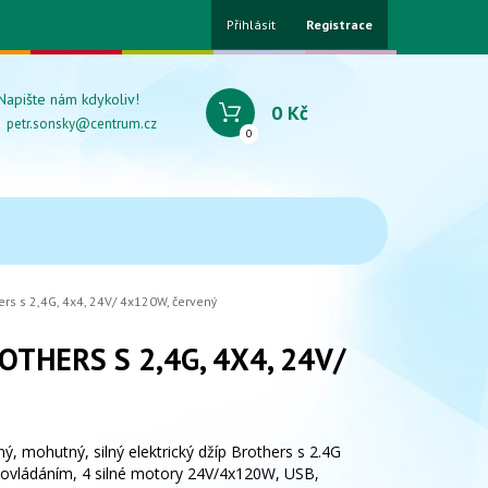
Přihlásit
Registrace
Napište nám kdykoliv!
0 Kč
petr.sonsky@centrum.cz
0
ers s 2,4G, 4x4, 24V/ 4x120W, červený
THERS S 2,4G, 4X4, 24V/
, mohutný, silný elektrický džíp Brothers s 2.4G
ovládáním, 4 silné motory 24V/4x120W, USB,