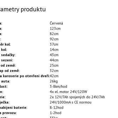
rametry produktu
a
:
Červená
a
:
123cm
a
:
82cm
:
92cm
ěr kol
:
37cm
 kol
:
14cm
a sedačky
:
43cm
a sezení
:
44cm
 od země
:
25cm
ap od země
:
32cm
a karoserie po otevření dveří
:
42cm
 auta
:
26kg
lost
:
3-8km/hod
on
:
4x el. motor 24V/120W
rie
:
2x 12V/7Ah spojených do 24V/7Ah
ječka
:
24V/1000mA s CE normou
nabíjení baterie
:
8-12hod
a provozu
:
1-2hod