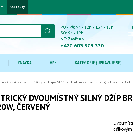
am
Kontakty
PO - PÁ: 9h - 12h / 13h - 17h
SO: 9h - 12h
NE: Zavřeno
+420 603 573 320
ZNAČKA
VĚK
KATEGORIE (UPRAVUJE SE)
trická vozítka
El. Džípy, Pickupy, SUV
Elektrický dvoumístný silný džíp Broth
TRICKÝ DVOUMÍSTNÝ SILNÝ DŽÍP BRO
20W, ČERVENÝ
Dvoumístný
dálkovým 