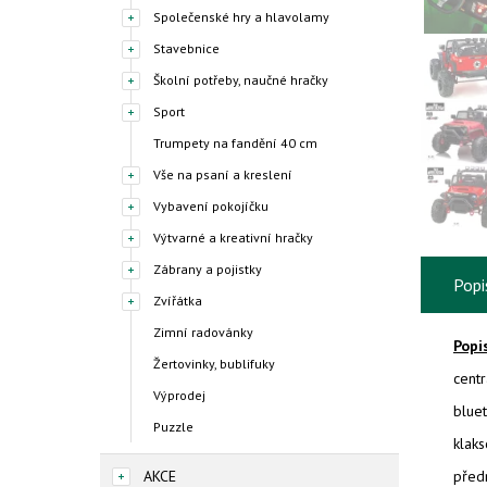
Společenské hry a hlavolamy
Stavebnice
Školní potřeby, naučné hračky
Sport
Trumpety na fandění 40 cm
Vše na psaní a kreslení
Vybavení pokojíčku
Výtvarné a kreativní hračky
Zábrany a pojistky
Popi
Zvířátka
Zimní radovánky
Popi
Žertovinky, bublifuky
centr
Výprodej
bluet
Puzzle
klaks
AKCE
předn