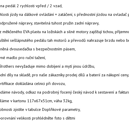
 na pedál 2 rychlosti vpřed / 2 vzad,
hlosti jízdy na dálkové ovládání + zatáčení, s přednostní jízdou na ovlada
dpružené nápravy, stavitelná tuhost pružin zadní nápravy,
z měkčeného EVA plastu na ložiskách a silné motory zajišťují tichou, příjemno
uštění sešlápnutého pedálu tah motorů a převodů nahrazuje brzdu nebo brz
uněná dvousedačka s bezpečnostním pásem,
né madlo pro ruční tažení,
Brothers nevyžaduje mimo dobíjení a mytí jinou údržbu,
dní díly na skladě, pro naše zákazníky prodej dílů a baterií za nákupní ceny
rtifikace dokládána celnici při dovozu,
ládáme návody, odkaz na podrobný focený český návod k sestavení a faktur
íláme v kartonu 117x67x51cm, váha 32kg,
bnosti zjistíte v tabulce Doplňkové parametry,
orovnání velikosti prohlédněte foto s dětmi