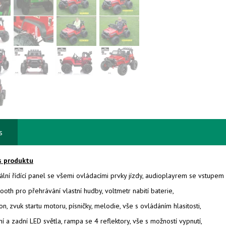
s
s produktu
ální řídící panel se všemi ovládacími prvky jízdy, audioplayrem se vstupe
ooth pro přehrávání vlastní hudby, voltmetr nabití baterie,
on, zvuk startu motoru, písničky, melodie, vše s ovládáním hlasitosti,
í a zadní LED světla, rampa se 4 reflektory, vše s možností vypnutí,