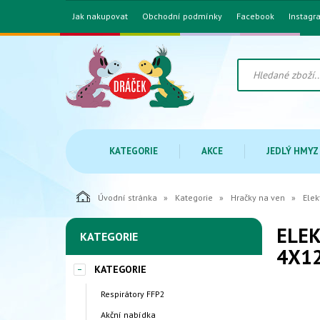
Jak nakupovat
Obchodní podmínky
Facebook
Instagr
KATEGORIE
AKCE
JEDLÝ HMYZ
Úvodní stránka
Kategorie
Hračky na ven
Elek
ELEK
KATEGORIE
4X1
KATEGORIE
Respirátory FFP2
Akční nabídka