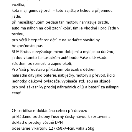
vozítka,
kola mají gumový pruh – toto zajišťuje tichou a příjemnou
jízdu,
při nesešlápnutém pedálu tah motoru nahrazuje brzdu,
auto má náhon na obě zadní kola!, tím je vhodné i pro jízdu v
terénu,
pro větší bezpečnost dětí je na sedačce stavitelný
bezpečnostní pás,
SUV Brutus nevyžaduje mimo dobíjení a mytí jinou údržbu,
jízdou v tomto fantastickém autě bude Vaše dítě všude
středem pozornosti a zájmu okolí,
Pro Vaší představu přikládám obrázek s děckem.
náhradní díly jako baterie, nabíječky, motory s převod, řídící
jednotky, dálkové ovladače, vypínače atd. jsou na skladě
pro své zákazníky prodej náhradních dílů a baterií za nákupní
ceny!
CE certifikace dokládána celnici při dovozu
přikládáme podrobný
focený
český návod k sestavení a
doklad o prodeji včetně DPH,
odesíláme v kartonu 127x68x44cm, váha 25kg