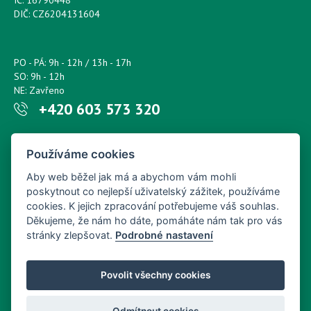
IČ: 16790448
DIČ: CZ6204131604
PO - PÁ: 9h - 12h / 13h - 17h
SO: 9h - 12h
NE: Zavřeno
+420 603 573 320
Napište nám kdykoliv!
Používáme cookies
petr.sonsky@centrum.cz
Aby web běžel jak má a abychom vám mohli
poskytnout co nejlepší uživatelský zážitek, používáme
cookies. K jejich zpracování potřebujeme váš souhlas.
Děkujeme, že nám ho dáte, pomáháte nám tak pro vás
stránky zlepšovat.
Podrobné nastavení
Povolit všechny cookies