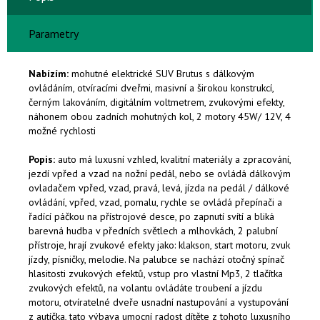
Parametry
Nabízím:
mohutné elektrické SUV Brutus s dálkovým
ovládáním, otvíracími dveřmi, masivní a širokou konstrukcí,
černým lakováním, digitálním voltmetrem, zvukovými efekty,
náhonem obou zadních mohutných kol, 2 motory 45W/ 12V, 4
možné rychlosti
Popis:
auto má luxusní vzhled, kvalitní materiály a zpracování,
jezdí vpřed a vzad na nožní pedál, nebo se ovládá dálkovým
ovladačem vpřed, vzad, pravá, levá, jízda na pedál / dálkové
ovládání, vpřed, vzad, pomalu, rychle se ovládá přepínači a
řadící páčkou na přístrojové desce, po zapnutí svítí a bliká
barevná hudba v předních světlech a mlhovkách, 2 palubní
přístroje, hrají zvukové efekty jako: klakson, start motoru, zvuk
jízdy, písničky, melodie. Na palubce se nachází otočný spínač
hlasitosti zvukových efektů, vstup pro vlastní Mp3, 2 tlačítka
zvukových efektů, na volantu ovládáte troubení a jízdu
motoru, otvíratelné dveře usnadní nastupování a vystupování
z autíčka, tato výbava umocní radost dítěte z tohoto luxusního