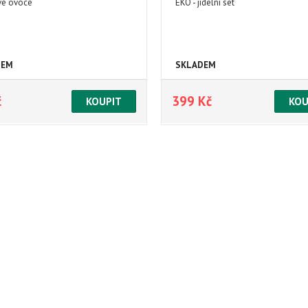
vé ovoce
EKO - jídelní set
DEM
SKLADEM
č
399 Kč