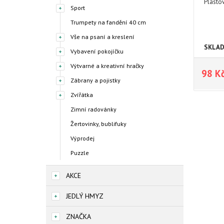
Plasto
Sport
Trumpety na fandění 40 cm
Vše na psaní a kreslení
SKLA
Vybavení pokojíčku
Výtvarné a kreativní hračky
98 K
Zábrany a pojistky
Zvířátka
Zimní radovánky
Žertovinky, bublifuky
Výprodej
Puzzle
AKCE
JEDLÝ HMYZ
ZNAČKA