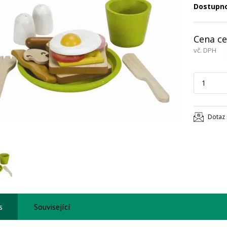
Dostupn
Cena ce
vč. DPH
Dotaz 
s
Související