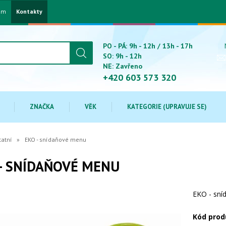
am
Kontakty
PO - PÁ: 9h - 12h / 13h - 17h
SO: 9h - 12h
NE: Zavřeno
+420 603 573 320
ZNAČKA
VĚK
KATEGORIE (UPRAVUJE SE)
tatní
EKO - snídaňové menu
- SNÍDAŇOVÉ MENU
EKO - sn
Kód prod