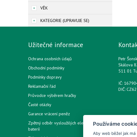
VĚK
KATEGORIE (UPRAVUJE SE)
Užitečné informace
Konta
Ochrana osobních údajů
Petr Šons
Skálova 8
Obchodní podmínky
511 01 T
Podmínky dopravy
IČ: 1679
Reklamační řád
DIČ: CZ6
Průvodce výběrem hračky
Časté otázky
Garance vrácení peněz
Zpětný odběr vysloužilých elektrozařízení /
Používáme cooki
bateríí
Aby web běžel jak má