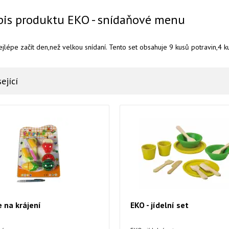
pis produktu EKO - snídaňové menu
ejlépe začít den,než velkou snídaní. Tento set obsahuje 9 kusů potravin,4 k
ející
 na krájení
EKO - jídelní set