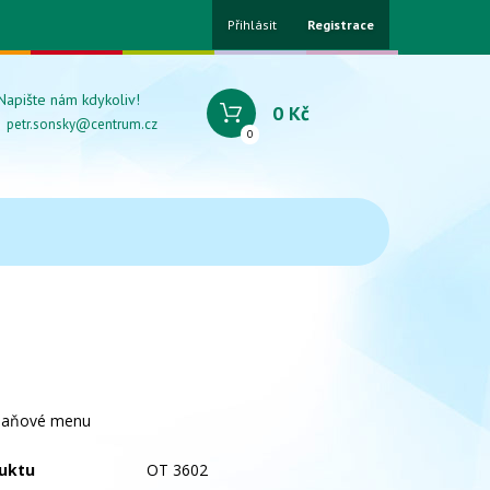
Přihlásit
Registrace
Napište nám kdykoliv!
0 Kč
petr.sonsky@centrum.cz
0
ídaňové menu
uktu
OT 3602