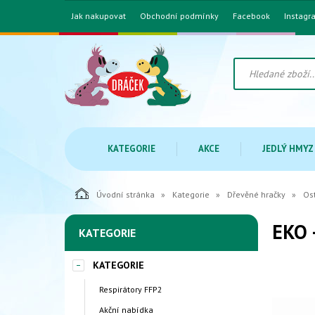
Jak nakupovat
Obchodní podmínky
Facebook
Instagr
KATEGORIE
AKCE
JEDLÝ HMYZ
Úvodní stránka
Kategorie
Dřevěné hračky
Os
EKO 
KATEGORIE
KATEGORIE
Respirátory FFP2
Akční nabídka