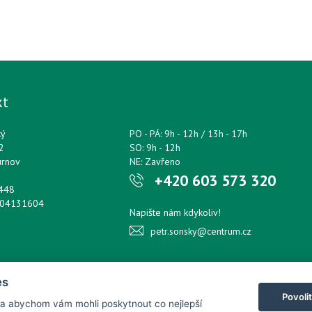
kt
ký
PO - PÁ: 9h - 12h / 13h - 17h
2
SO: 9h - 12h
urnov
NE: Zavřeno
+420 603 573 320
0448
204131604
Napište nám kdykoliv!
petr.sonsky@centrum.cz
es
Povoli
 a abychom vám mohli poskytnout co nejlepší