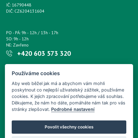
IČ: 16790448
DIČ: CZ6204131604
PO - PÁ: 9h - 12h / 13h - 17h
SO: 9h - 12h
NE: Zavřeno
+420 603 573 320
Napište nám kdykoliv!
Používáme cookies
petr.sonsky@centrum.cz
Aby web běžel jak má a abychom vám mohli
poskytnout co nejlepší uživatelský zážitek, používáme
cookies. K jejich zpracování potřebujeme váš souhlas.
Děkujeme, že nám ho dáte, pomáháte nám tak pro vás
stránky zlepšovat.
Podrobné nastavení
Povolit všechny cookies