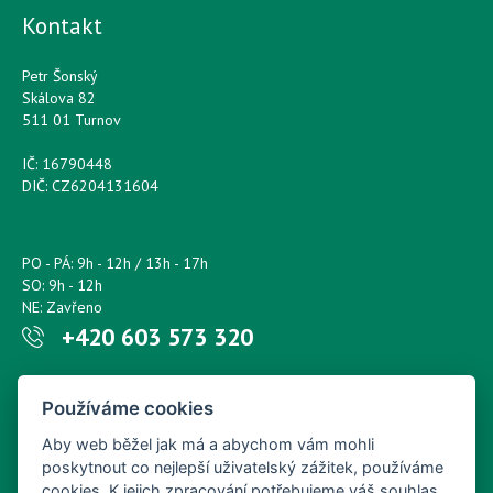
Kontakt
Petr Šonský
Skálova 82
511 01 Turnov
IČ: 16790448
DIČ: CZ6204131604
PO - PÁ: 9h - 12h / 13h - 17h
SO: 9h - 12h
NE: Zavřeno
+420 603 573 320
Napište nám kdykoliv!
Používáme cookies
petr.sonsky@centrum.cz
Aby web běžel jak má a abychom vám mohli
poskytnout co nejlepší uživatelský zážitek, používáme
cookies. K jejich zpracování potřebujeme váš souhlas.