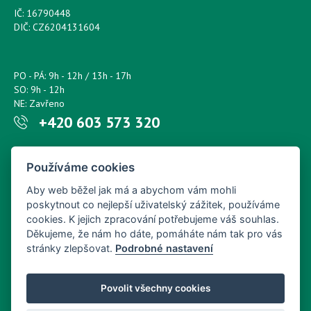
IČ: 16790448
DIČ: CZ6204131604
PO - PÁ: 9h - 12h / 13h - 17h
SO: 9h - 12h
NE: Zavřeno
+420 603 573 320
Napište nám kdykoliv!
Používáme cookies
petr.sonsky@centrum.cz
Aby web běžel jak má a abychom vám mohli
poskytnout co nejlepší uživatelský zážitek, používáme
cookies. K jejich zpracování potřebujeme váš souhlas.
Děkujeme, že nám ho dáte, pomáháte nám tak pro vás
stránky zlepšovat.
Podrobné nastavení
Povolit všechny cookies