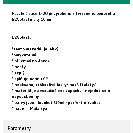
Puzzle číslice 1-20 je vyrobeno z
tvrzeného
pěnového
EVA plastu
síly 10mm
EVA plast:
*tento materiál je lehký
*omyvatelný
* příjemný na dotek
* hebký
* teplý
* splňuje normu CE
* neobsahující škodlivé látky/ např. ftaláty/
* materiál je absolutně bez zápachu - nejedná se o
napodobeniny.
* barvy jsou hlubokotištěné - perfektní kvalita
*made in Malaisya
Parametry