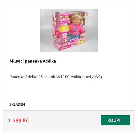
Mluvící panenka Adélka
Panenka Adélka 46 cm mluvící 100 zvuků(mluví,zpívá)
SKLADEM
1 399 Kč