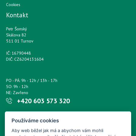
Cookies
Kontakt
Petr Šonský
Skálova 82
511 01 Turnov
IČ: 16790448
DIČ: CZ6204131604
PO - PÁ: 9h - 12h / 13h - 17h
SO: 9h - 12h
NE: Zavřeno
+420 603 573 320
Napište nám kdykoliv!
Používáme cookies
petr.sonsky@centrum.cz
Aby web běžel jak má a abychom vám mohli