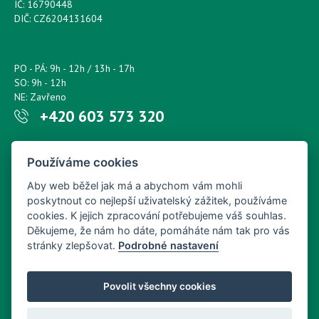
IČ: 16790448
DIČ: CZ6204131604
PO - PÁ: 9h - 12h / 13h - 17h
SO: 9h - 12h
NE: Zavřeno
+420 603 573 320
Napište nám kdykoliv!
Používáme cookies
petr.sonsky@centrum.cz
Aby web běžel jak má a abychom vám mohli
poskytnout co nejlepší uživatelský zážitek, používáme
cookies. K jejich zpracování potřebujeme váš souhlas.
Děkujeme, že nám ho dáte, pomáháte nám tak pro vás
stránky zlepšovat.
Podrobné nastavení
Povolit všechny cookies