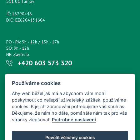
511 01 Turnov
IČ: 16790448
DIČ: CZ6204131604
PO - PÁ: 9h - 12h / 13h - 17h
SO: 9h - 12h
NE: Zavřeno
+420 603 573 320
Napište nám kdykoliv!
Používáme cookies
petr.sonsky@centrum.cz
Aby web běžel jak má a abychom vám mohli
poskytnout co nejlepší uživatelský zážitek, používáme
cookies. K jejich zpracování potřebujeme váš souhlas.
Děkujeme, že nám ho dáte, pomáháte nám tak pro vás
stránky zlepšovat.
Podrobné nastavení
Povolit všechny cookies