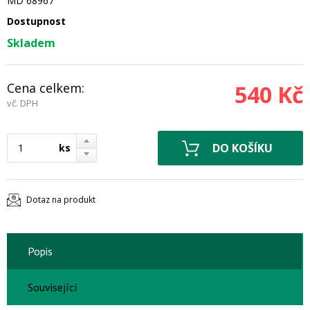
MD 68967
Dostupnost
Skladem
Cena celkem:
540 Kč
vč. DPH
ks
Dotaz na produkt
Popis
Související