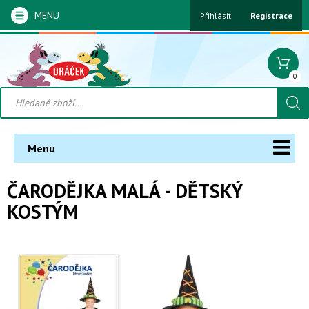
MENU
Přihlásit
Registrace
0
Menu
ČARODĚJKA MALÁ - DĚTSKÝ
KOSTÝM