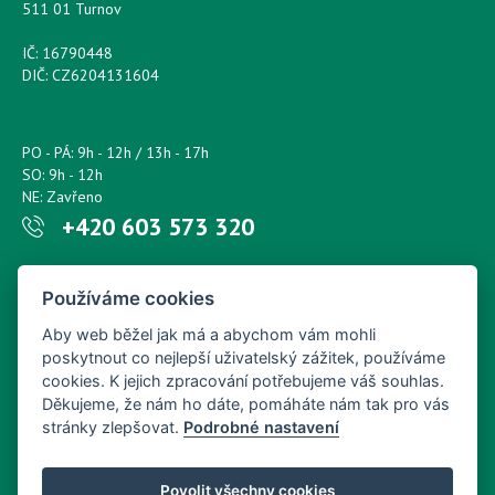
511 01 Turnov
IČ: 16790448
DIČ: CZ6204131604
PO - PÁ: 9h - 12h / 13h - 17h
SO: 9h - 12h
NE: Zavřeno
+420 603 573 320
Napište nám kdykoliv!
Používáme cookies
petr.sonsky@centrum.cz
Aby web běžel jak má a abychom vám mohli
poskytnout co nejlepší uživatelský zážitek, používáme
cookies. K jejich zpracování potřebujeme váš souhlas.
Děkujeme, že nám ho dáte, pomáháte nám tak pro vás
stránky zlepšovat.
Podrobné nastavení
Povolit všechny cookies