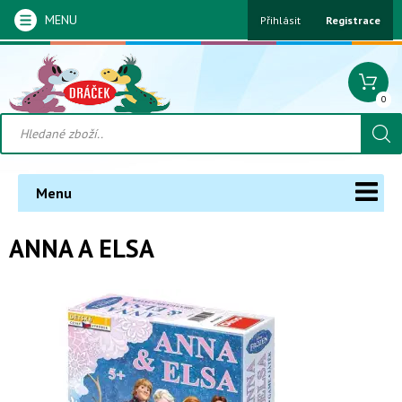
MENU
Přihlásit
Registrace
0
Menu
ANNA A ELSA