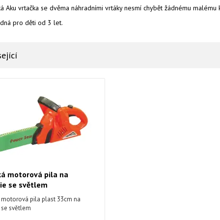
ká Aku vrtačka se dvěma náhradními vrtáky nesmí chybět žádnému malému ku
ná pro děti od 3 let.
ející
á motorová pila na
ie se světlem
 motorová pila plast 33cm na
e se světlem