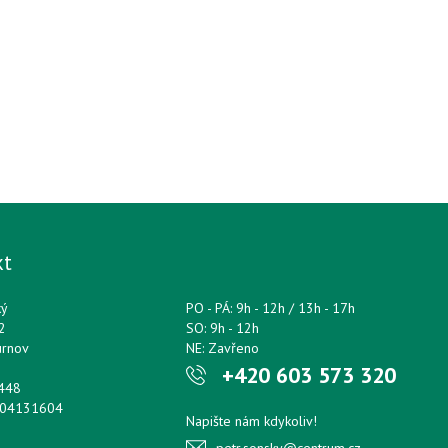
kt
ký
PO - PÁ: 9h - 12h / 13h - 17h
2
SO: 9h - 12h
urnov
NE: Zavřeno
+420 603 573 320
0448
204131604
Napište nám kdykoliv!