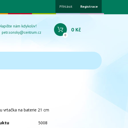
Přihlásit
Registrace
Napište nám kdykoliv!
0 Kč
petr.sonsky@centrum.cz
0
u vrtačka na baterie 21 cm
uktu
5008