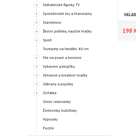
Sběratelské figurky, TV
Společenské hry a hlavolamy
SKLA
Stavebnice
198 
Školní potřeby, naučné hračky
Sport
Trumpety na fandění 40 cm
Vše na psaní a kreslení
Vybavení pokojíčku
Výtvarné a kreativní hračky
Zábrany a pojistky
Zvířátka
Zimní radovánky
Žertovinky, bublifuky
Výprodej
Puzzle