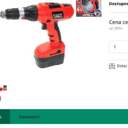
Dostupn
Cena ce
vč. DPH
Dotaz 
s
Související