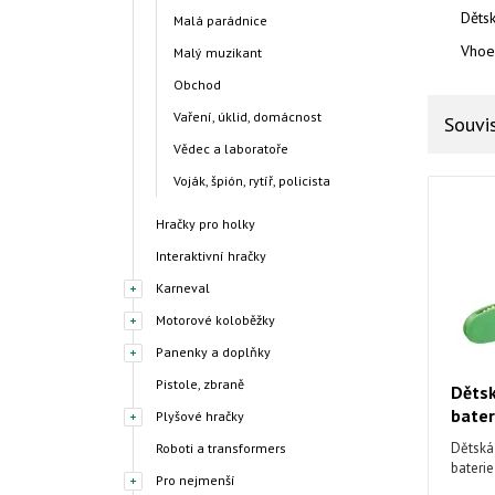
Děts
Malá parádnice
Vhoed
Malý muzikant
Obchod
Vaření, úklid, domácnost
Souvis
Vědec a laboratoře
Voják, špión, rytíř, policista
Hračky pro holky
Interaktivní hračky
Karneval
Motorové koloběžky
Panenky a doplňky
Pistole, zbraně
Dětsk
bater
Plyšové hračky
Dětská
Roboti a transformers
bateri
Pro nejmenší