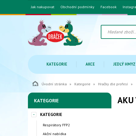
Jak nakupovat
Obchodní podmínky
Facebook
Instagr
KATEGORIE
AKCE
JEDLÝ HMYZ
Úvodní stránka
Kategorie
Hračky dle profesí
AKU 
KATEGORIE
KATEGORIE
Respirátory FFP2
Akční nabídka