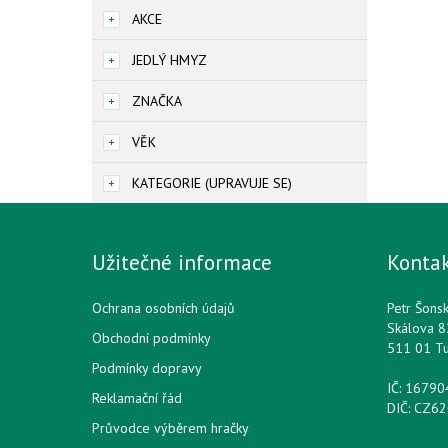
AKCE
JEDLÝ HMYZ
ZNAČKA
VĚK
KATEGORIE (UPRAVUJE SE)
Užitečné informace
Konta
Ochrana osobních údajů
Petr Šons
Skálova 8
Obchodní podmínky
511 01 T
Podmínky dopravy
IČ: 1679
Reklamační řád
DIČ: CZ6
Průvodce výběrem hračky